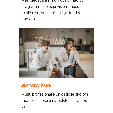
Mēs piedāvājam individuālu mācību
programmas pieeju visiem mūsu
skolēniem, vecumā no 2,5 līdz 18
gadiem.
MĀCĪBU VIDE
Mūsu profesionālie un gādīgie skolotāji
rada izaicinošu un atbalstošu mācību
vidi.