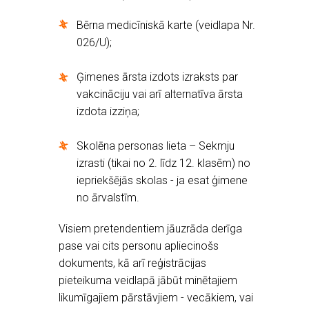
Bērna medicīniskā karte (veidlapa Nr.
026/U);
Ģimenes ārsta izdots izraksts par
vakcināciju vai arī alternatīva ārsta
izdota izziņa;
Skolēna personas lieta – Sekmju
izrasti (tikai no 2. līdz 12. klasēm) no
iepriekšējās skolas - ja esat ģimene
no ārvalstīm.
Visiem pretendentiem jāuzrāda derīga
pase vai cits personu apliecinošs
dokuments, kā arī reģistrācijas
pieteikuma veidlapā jābūt minētajiem
likumīgajiem pārstāvjiem - vecākiem, vai