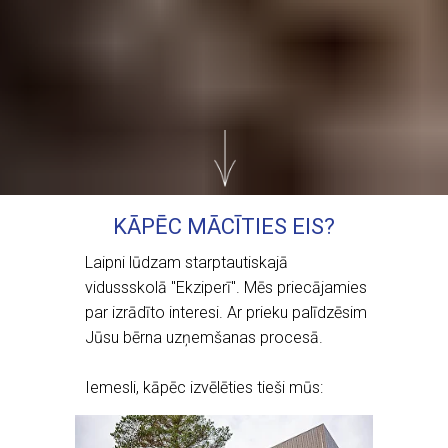
KĀPĒC MĀCĪTIES EIS?
Laipni lūdzam starptautiskajā
vidussskolā "Ekziperī". Mēs priecājamies
par izrādīto interesi. Ar prieku palīdzēsim
Jūsu bērna uzņemšanas procesā.
Iemesli, kāpēc izvēlēties tieši mūs: