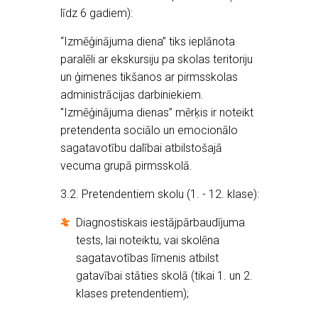
līdz 6 gadiem):
“Izmēģinājuma diena” tiks ieplānota
paralēli ar ekskursiju pa skolas teritoriju
un ģimenes tikšanos ar pirmsskolas
administrācijas darbiniekiem.
"Izmēģinājuma dienas” mērķis ir noteikt
pretendenta sociālo un emocionālo
sagatavotību dalībai atbilstošajā
vecuma grupā pirmsskolā.
3.2. Pretendentiem skolu (1. - 12. klase):
Diagnostiskais iestājpārbaudījuma
tests, lai noteiktu, vai skolēna
sagatavotības līmenis atbilst
gatavībai stāties skolā (tikai 1. un 2.
klases pretendentiem);