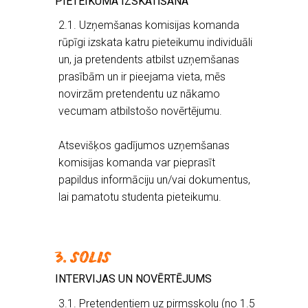
PIETEIKUMA IZSKATĪŠANA
2.1. Uzņemšanas komisijas komanda
rūpīgi izskata katru pieteikumu individuāli
un, ja pretendents atbilst uzņemšanas
prasībām un ir pieejama vieta, mēs
novirzām pretendentu uz nākamo
vecumam atbilstošo novērtējumu.
Atsevišķos gadījumos uzņemšanas
komisijas komanda var pieprasīt
papildus informāciju un/vai dokumentus,
lai pamatotu studenta pieteikumu.
3. SOLIS
INTERVIJAS UN NOVĒRTĒJUMS
3.1. Pretendentiem uz pirmsskolu (no 1.5