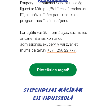
Exupery International School ir noslēgti
līgumi ar Mārupes/Babītes, Jūrmalas un
Rīgas pašvaldībām par pirmsskolas
programmas līdzfinansējumu
.
Lai iegūtu vairāk informācijas, sazinieties
ar uzņemšanas komandu
admissions@exupery.lv
vai zvaniet
mums pa tālruni
+371 266 22 777
.
Pieteikties tagad!
STIPENDIJAS MĀCĪBĀM
EIS VIDUSSKOLĀ