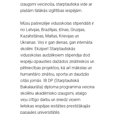
izaugsmi veicinoša, starptautiska vide ar
plašām tālākās izglītības iespējām.
Mūsu pašreizējie vidusskolas stipendiāti ir
no Latvijas, Brazīlijas, Ķīnas, Gruzijas,
Kazahstānas, Maltas, Krievijas un
Ukrainas. Viņi ir gan dienas, gan internāta
skolēni. Ekziperī Starptautiskās
vidusskolas audzēkņiem stipendija dod
iespēju izpausties dažādos zinātniskos un
pētniecības projektos, kā arī mākslas un
humanitāro zinātņu, sporta un daudzās
citās jomās. IB DP (Starptautiskā
Bakalaurāta) diploma programma veicina
skolēnu akadēmisko izaugsmi, atalgo
viņu cītīgo darbu un sniedz viņiem
lieliskas iespējas iestāties prestižākajās
pasaules universitātēs.