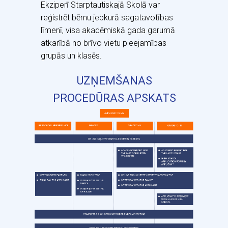
Ekziperī Starptautiskajā Skolā var
reģistrēt bērnu jebkurā sagatavotības
līmenī, visa akadēmiskā gada garumā
atkarībā no brīvo vietu pieejamības
grupās un klasēs.
UZŅEMŠANAS
PROCEDŪRAS APSKATS