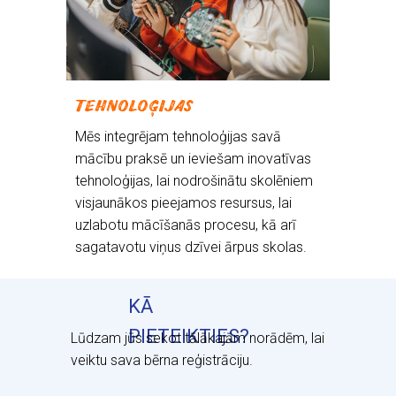
TEHNOLOĢIJAS
Mēs integrējam tehnoloģijas savā
mācību praksē un ieviešam inovatīvas
tehnoloģijas, lai nodrošinātu skolēniem
visjaunākos pieejamos resursus, lai
uzlabotu mācīšanās procesu, kā arī
sagatavotu viņus dzīvei ārpus skolas.
KĀ
PIETEIKTIES?
Lūdzam jūs sekot tālākajām norādēm, lai
veiktu sava bērna reģistrāciju.