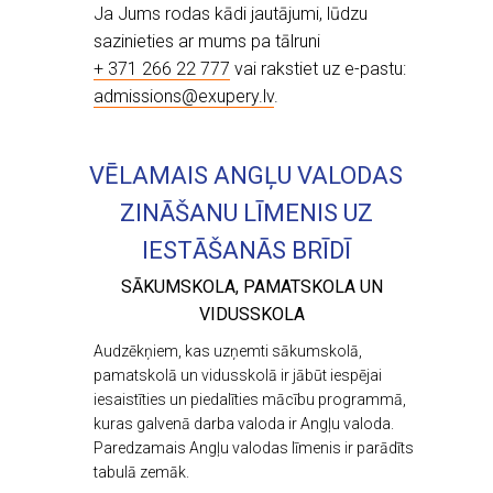
Ja Jums rodas kādi jautājumi, lūdzu
sazinieties ar mums pa tālruni
+ 371 266 22 777
vai rakstiet uz e-pastu:
admissions@exupery.lv
.
VĒLAMAIS ANGĻU VALODAS
ZINĀŠANU LĪMENIS UZ
IESTĀŠANĀS BRĪDĪ
SĀKUMSKOLA, PAMATSKOLA UN
VIDUSSKOLA
Audzēkņiem, kas uzņemti sākumskolā,
pamatskolā un vidusskolā ir jābūt iespējai
iesaistīties un piedalīties mācību programmā,
kuras galvenā darba valoda ir Angļu valoda.
Paredzamais Angļu valodas līmenis ir parādīts
tabulā zemāk.