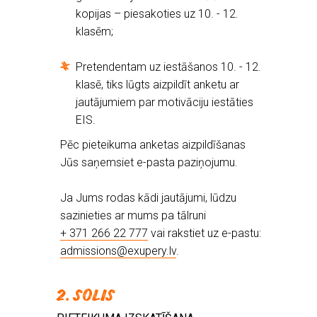
kopijas – piesakoties uz 10. - 12.
klasēm;
Pretendentam uz iestāšanos 10. - 12.
klasē, tiks lūgts aizpildīt anketu ar
jautājumiem par motivāciju iestāties
EIS.
Pēc pieteikuma anketas aizpildīšanas
Jūs saņemsiet e-pasta paziņojumu.
Ja Jums rodas kādi jautājumi, lūdzu
sazinieties ar mums pa tālruni
+ 371 266 22 777
vai rakstiet uz e-pastu:
admissions@exupery.lv
.
2. SOLIS