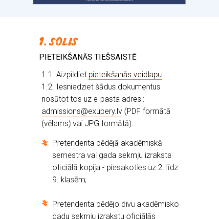
1. SOLIS
PIETEIKŠANĀS TIEŠSAISTĒ
1.1. Aizpildiet
pieteikšanās veidlapu
1.2. Iesniedziet šādus dokumentus
nosūtot tos uz e-pasta adresi:
admissions@exupery.lv
(PDF formātā
(vēlams) vai JPG formātā).
Pretendenta pēdējā akadēmiskā
semestra vai gada sekmju izraksta
oficiālā kopija - piesakoties uz 2. līdz
9. klasēm;
Pretendenta pēdējo divu akadēmisko
gadu sekmju izrakstu oficiālās