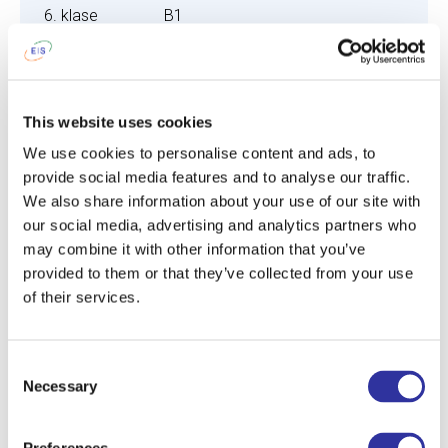
6. klase
B1
4. SOLIS
UZŅEMŠANAS REZULTĀTI
This website uses cookies
4.1. Skolas direktora lēmums par
We use cookies to personalise content and ads, to
uzņemšanu tiks nosūtīts pa e-pastu 5
provide social media features and to analyse our traffic.
darba dienu laikā pēc ieskaites un
We also share information about your use of our site with
intervijas procesa pabeigšanas.
our social media, advertising and analytics partners who
may combine it with other information that you’ve
provided to them or that they’ve collected from your use
5. SOLIS
of their services.
DOKUMENTI
5.1. Lai apstiprinātu Jūsu nodomu par
Consent
bērna uzņemšanu Ekziperī
Necessary
Selection
Starptautiskajā Skolā Jums būs
nepieciešams: