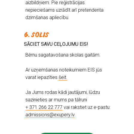
aizbildņiem. Pie reģistrācijas
nepieciešams uzrādīt arī pretendenta
dzimšanas apliecību.
6. SOLIS
SĀCIET SAVU CEĻOJUMU EIS!
Bērnu sagatavošana skolas gaitām.
Ar uzņemšanas noteikumiem EIS jūs
varat iepazīties
šeit.
Ja Jums rodas kādi jautājumi, lūdzu
sazinieties ar mums pa tālruni
+ 371 266 22 777
vai rakstiet uz e-pastu:
admissions@exupery.lv
.