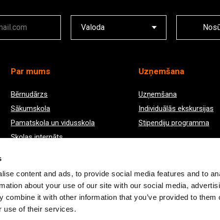
Nosū
Par mums
Uzņemšana
Bērnudārzs
Uzņemšana
Sākumskola
Individuālās ekskursijas
Pamatskola un vidusskola
Stipendiju programma
Skolas internāts
IB eksāmenu rezultāti 2024./25.
s
ise content and ads, to provide social media features and to an
rmation about your use of our site with our social media, advertis
 combine it with other information that you’ve provided to them o
 use of their services.