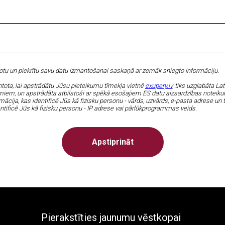
rotu un piekrītu savu datu izmantošanai saskaņā ar zemāk sniegto informāciju.
ntota, lai apstrādātu Jūsu pieteikumu tīmekļa vietnē
exupery.lv
, tiks uzglabāta La
umiem, un apstrādāta atbilstoši ar spēkā esošajiem ES datu aizsardzības note
rmācija, kas identificē Jūs kā fizisku personu - vārds, uzvārds, e-pasta adrese un
entificē Jūs kā fizisku personu - IP adrese vai pārlūkprogrammas veids.
Apstiprināt
Pierakstīties jaunumu vēstkopai