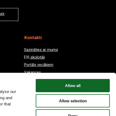
tīt
Kontakti
Sazināties ar mums
EIS
skolotāji
Portāls vecākiem
Vakances
Allow all
alyse our
ing and
Allow selection
r that
Deny