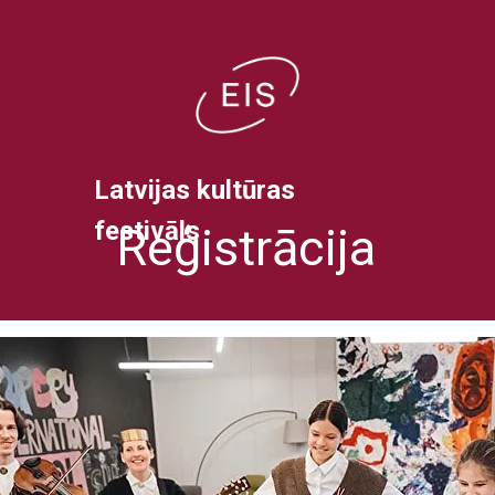
Latvijas kultūras
festivāls
Reģistrācija