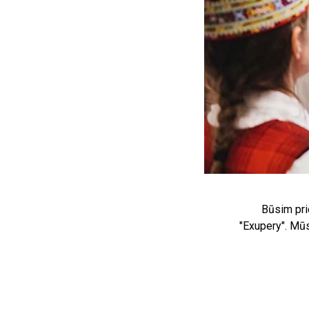
Būsim prie
"Exupery". Mūs