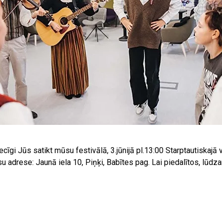
cīgi Jūs satikt mūsu festivālā, 3.jūnijā pl.13:00 Starptautiskajā
u adrese: Jaunā iela 10, Piņķi, Babītes pag. Lai piedalītos, lūdza