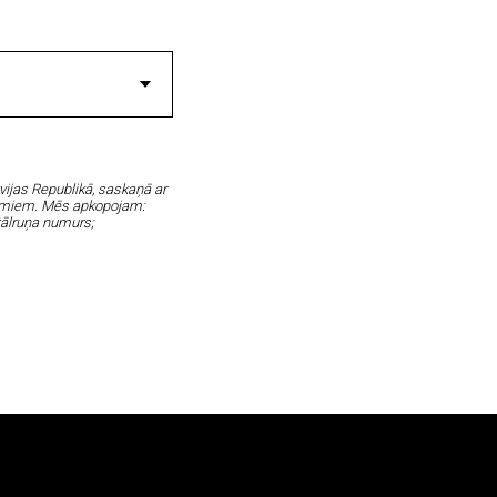
tvijas Republikā, saskaņā ar
ikumiem. Mēs apkopojam:
 tālruņa numurs;