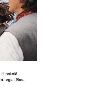
 vidusskolā
m, reģistrēties: