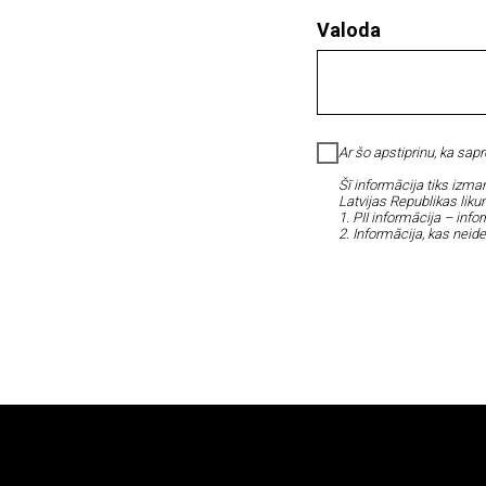
Valoda
Ar šo apstiprinu, ka sap
Šī informācija tiks izma
Latvijas Republikas lik
1. PII informācija – info
2. Informācija, kas neid