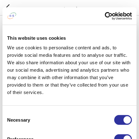
Jaunumi
2024-01-31 09:07
This website uses cookies
Teicami EIS audzēkņu
We use cookies to personalise content and ads, to
rezultāti Latvijas un novadu
provide social media features and to analyse our traffic.
mācības atklātajā
We also share information about your use of our site with
our social media, advertising and analytics partners who
reģionālajā Olimpiadē
may combine it with other information that you’ve
provided to them or that they’ve collected from your use
of their services.
Consent
Necessary
Selection