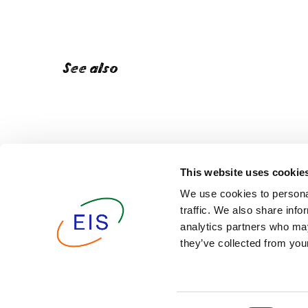
See also
This website uses cookie
We use cookies to personal
traffic. We also share info
analytics partners who may
they’ve collected from your
2025./2026. akadēmiskā gada rezultāti
Iespēja 
Starptau