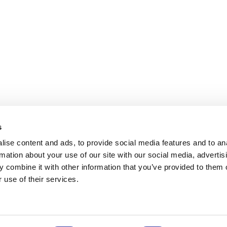
s
ise content and ads, to provide social media features and to an
rmation about your use of our site with our social media, advertis
 combine it with other information that you’ve provided to them o
 use of their services.
kārtot SAT eksāmenu Ekziperī
Lielākās Baltijas universitāšu 
tiskajā vidusskolā!
panākumi!