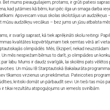
. Bet mums pieaugušajiem, protams, ir grūti patiesi saprast,
diena, kad jutāmies kā bērni, kuri pēc ilga un smaga darba ie
i patīkami. Apsveicam visus skolas skolotājus un audzēkņus – 
t mūsu audzēkņu vecākus – bez jums un jūsu atbalsta mēs 
ams, ir svarīgi saprast, kā tiek aprēķināti skolu reitingi. Pap
mas kvalitātes kopvērtējumam tiek ņemtas vērā arī vietas
rptautiskajās olimpiādēs. Mēs, Ekziperī, nekad neuzstādam
Un mēs nespiežam bērnus to darīt, jo olimpiādes un konkur
 par labu. Mums ir daudz svarīgāk, lai skolēns pats vēlētos 
avoties. Un mūsu IB Starptautiskā Bakalaurāta programma ir
 sev tīkamos virzienus un priekšmetus. Pateicoties program
dīties, kritiski domāt un pārbaudīt sevi. Un tieši tas mūs pa
ā ir tikai rezultātu atspoguļojums un iemesls svinībām.