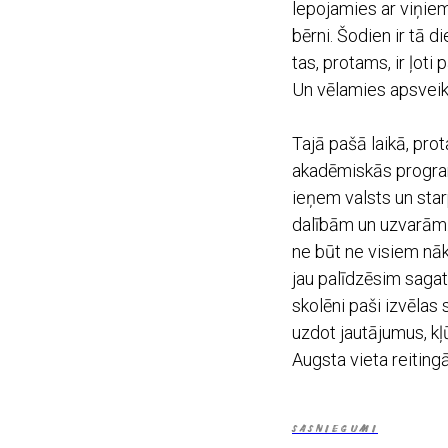
lepojamies ar viņiem
bērni. Šodien ir tā 
tas, protams, ir ļot
Un vēlamies apsveik
Tajā pašā laikā, prot
akadēmiskās program
ieņem valsts un sta
dalībām un uzvarām. 
ne būt ne visiem nāk
jau palīdzēsim sagat
skolēni paši izvēlas
uzdot jautājumus, kļū
Augsta vieta reiting
SASNIEGUMI