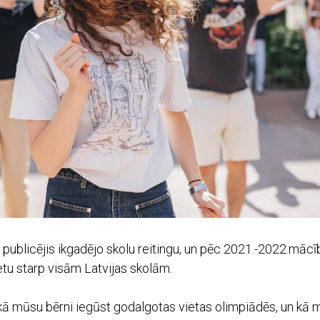
publicējis ikgadējo skolu reitingu, un pēc 2021.-2022.māc
u starp visām Latvijas skolām.
kā mūsu bērni iegūst godalgotas vietas olimpiādēs, un kā 