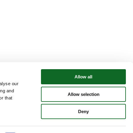
Allow all
alyse our
ing and
Allow selection
r that
Deny
izstādes
Izcils mūsu skolnieces panākums
valsts līmenī!