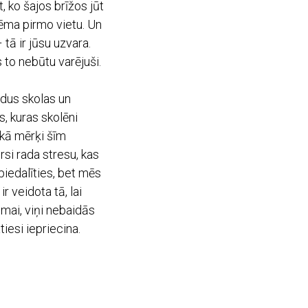
 ko šajos brīžos jūt
ņēma pirmo vietu. Un
tā ir jūsu uzvara.
to nebūtu varējuši.
ildus skolas un
, kuras skolēni
 kā mērķi šīm
si rada stresu, kas
piedalīties, bet mēs
 veidota tā, lai
mai, viņi nebaidās
tiesi iepriecina.