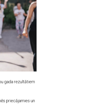
ību gada rezultātiem
mēs priecājamies un