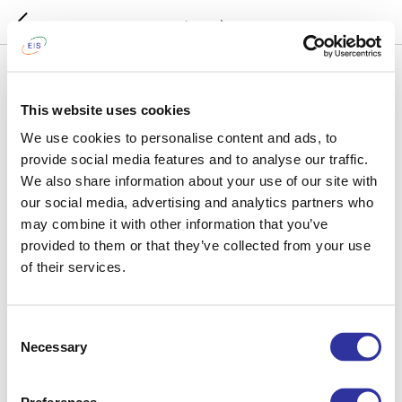
Jaunumi
2022-10-04 06:09
This website uses cookies
Skolotāju diena
We use cookies to personalise content and ads, to
provide social media features and to analyse our traffic.
Novadīt nodarbības un sagatavot svinīgu pasākumu skolotājiem
We also share information about your use of our site with
– to visu izdarīja mūsu pamatskolas un vidusskolas bērni, jo bija
our social media, advertising and analytics partners who
nolēmuši tos apsveikt Skolotāju dienā.
may combine it with other information that you’ve
Sākumā bija neierasti iet garām klasēm un redzēt kā stundas
provided to them or that they’ve collected from your use
pasniedz nevis skolotāji, bet gan vecāko klašu skolēni. Bet viņi ar
of their services.
visu tika galā – sagatavoja viens otram aktuālās tēmas, kuras
bija interesanti apspriest. Tikmēr no aktu zāles atskanēja mūzika
un smiekli, jo tur bērni sarīkoja aktivitātes skolotājiem. To starpā
bija viktorīna par skolu, loterija un pat meditācija.
Consent
Necessary
Selection
Pēc tam viens no skolēniem pat ierosināja skolā izveidot jaunu
tradīciju - "diena kājām gaisā". Lai pārslēgtos no parastajiem
iestatījumiem un lomām, un pa jaunam paskatītos uz ikdienas