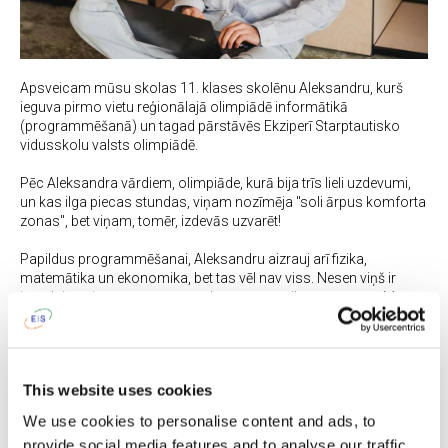
Apsveicam mūsu skolas 11. klases skolēnu Aleksandru, kurš
ieguva pirmo vietu reģionālajā olimpiādē informātikā
(programmēšanā) un tagad pārstāvēs Ekziperī Starptautisko
vidusskolu valsts olimpiādē.
Pēc Aleksandra vārdiem, olimpiāde, kurā bija trīs lieli uzdevumi,
un kas ilga piecas stundas, viņam nozīmēja "soli ārpus komforta
zonas", bet viņam, tomēr, izdevās uzvarēt!
Papildus programmēšanai, Aleksandru aizrauj arī fizika,
matemātika un ekonomika, bet tas vēl nav viss. Nesen viņš ir
iegādājās sintezatoru un tagad apgūst mūzikas pamatus. Mēs
priecājamies, ka Ekziperī Starptautiskajā vidusskolā mācās tik
talantīgi skolēni.
Mēs vēlamies pateikties Aleksandram par viņa cītīgo darbu. Īpašs
This website uses cookies
paldies viņa informātikas skolotājam Sergejam Bratarčukam par
viņa darbu, atbalstu un iedvesmu, ko viņš vienmēr sniedz
We use cookies to personalise content and ads, to
skolēniem. Novēlam Aleksandram un Sergejam vēl spožākus
provide social media features and to analyse our traffic.