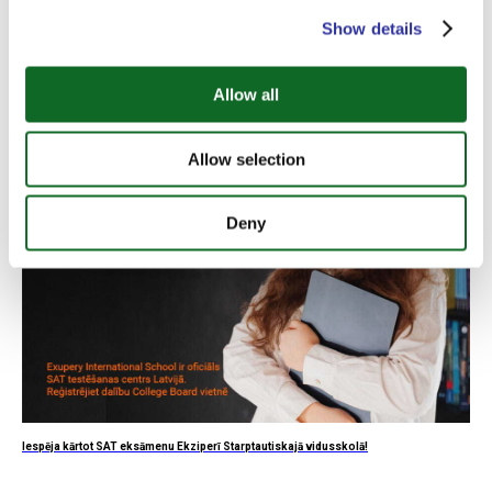
Show details
2025./2026. akadēmiskā gada rezultāti
Allow all
Allow selection
Deny
Iespēja kārtot SAT eksāmenu Ekziperī Starptautiskajā vidusskolā!