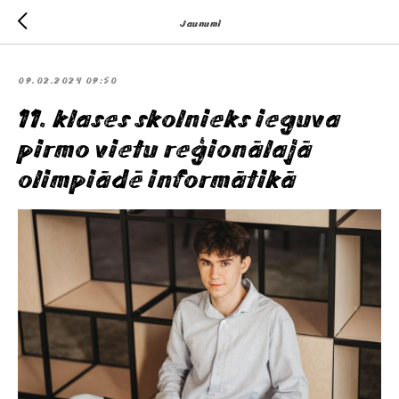
Jaunumi
09.02.2024 09:50
11. klases skolnieks ieguva
pirmo vietu reģionālajā
olimpiādē informātikā