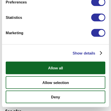
Preferences
С 1 по 31 октября приглашаем посетить кампус школы
Exupery International School. Наша команда проведет
индивидуальные кампус-туры для семей наших будущих
Statistics
учеников (1-12 класс).
Вы сможете увидеть учебные классы, лаборатории,
Marketing
компьютерные классы, библиотеки, спортивные площадки,
Art-студии и школу-пансион.
Во время встречи мы расскажем про учебные программы,
Show details
экзамены, кружки и секции и все, что связано с обучением в
школе Exupery.
Allow all
Зарезервировать удобное для вас время экскурсии по
школе EIS можно по ссылке
https://u.exupery.lv/1z
, по
телефону +371 266 22 777 или написав нам на адрес
Allow selection
электронной почты:
admissions@exupery.lv
.
МЕРОПРИЯТИЯ
Deny