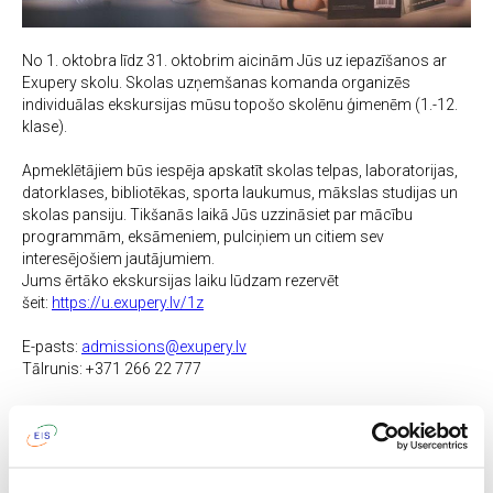
No 1. oktobra līdz 31. oktobrim aicinām Jūs uz iepazīšanos ar
Exupery skolu. Skolas uzņemšanas komanda organizēs
individuālas ekskursijas mūsu topošo skolēnu ģimenēm (1.-12.
klase).
Apmeklētājiem būs iespēja apskatīt skolas telpas, laboratorijas,
datorklases, bibliotēkas, sporta laukumus, mākslas studijas un
skolas pansiju. Tikšanās laikā Jūs uzzināsiet par mācību
programmām, eksāmeniem, pulciņiem un citiem sev
interesējošiem jautājumiem.
Jums ērtāko ekskursijas laiku lūdzam rezervēt
šeit:
https://u.exupery.lv/1z
E-pasts:
admissions@exupery.lv
Tālrunis: +371 266 22 777
SKOLAS DZĪVE
See also