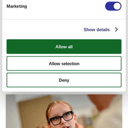
Marketing
Show details
Allow all
Allow selection
Deny
Iespēja kārtot SAT eksāmenu Ekziperī Starptautiskajā vidusskolā!