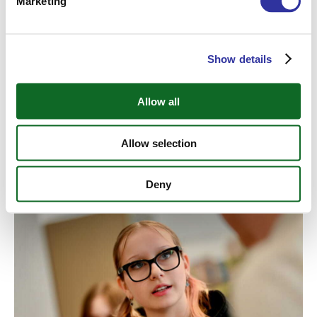
Marketing
Show details
Allow all
Allow selection
Iespēja kārtot SAT eksāmenu Ekziperī Starptautiskajā vidusskolā!
Deny