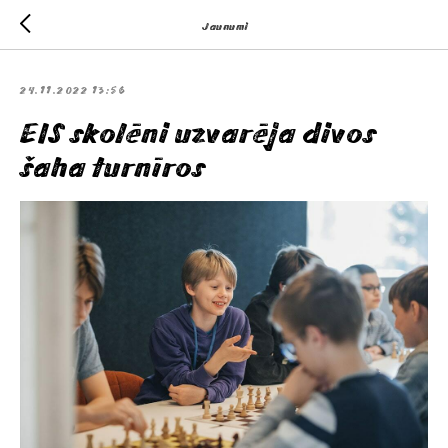
Jaunumi
24.11.2022 13:56
EIS skolēni uzvarēja divos
šaha turnīros