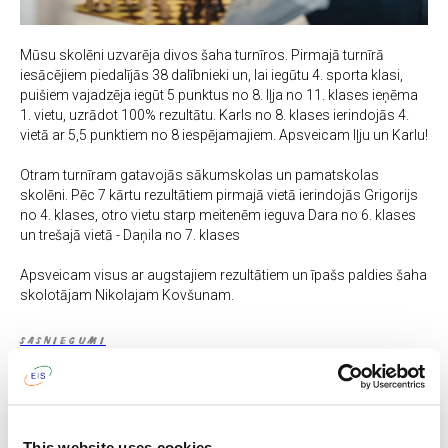
Mūsu skolēni uzvarēja divos šaha turnīros. Pirmajā turnīrā
iesācējiem piedalījās 38 dalībnieki un, lai iegūtu 4. sporta klasi,
puišiem vajadzēja iegūt 5 punktus no 8. Iļja no 11. klases ieņēma
1. vietu, uzrādot 100% rezultātu. Karls no 8. klases ierindojās 4.
vietā ar 5,5 punktiem no 8 iespējamajiem. Apsveicam Iļju un Karlu!
Otram turnīram gatavojās sākumskolas un pamatskolas
skolēni. Pēc 7 kārtu rezultātiem pirmajā vietā ierindojās Grigorijs
no 4. klases, otro vietu starp meitenēm ieguva Dara no 6. klases
un trešajā vietā - Daņila no 7. klases
Apsveicam visus ar augstajiem rezultātiem un īpašs paldies šaha
skolotājam Nikolajam Kovšunam.
SASNIEGUMI
See also
This website uses cookies