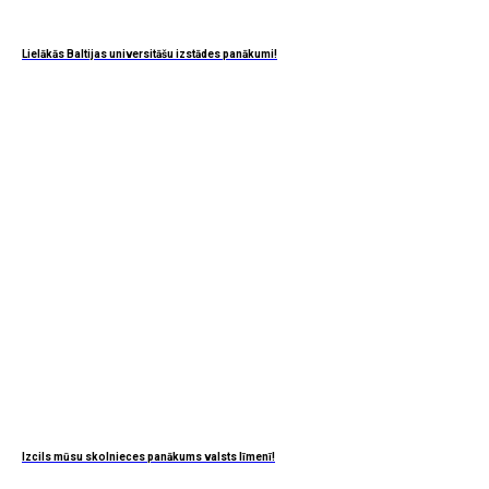
Lielākās Baltijas universitāšu izstādes panākumi!
Izcils mūsu skolnieces panākums valsts līmenī!