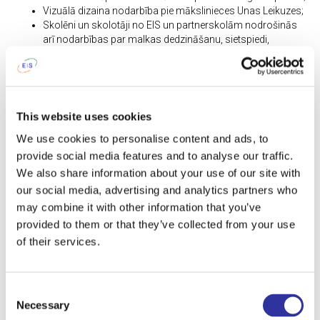
Vizuālā dizaina nodarbība pie mākslinieces Unas Leikuzes;
Skolēni un skolotāji no EIS un partnerskolām nodrošinās
arī nodarbības par malkas dedzināšanu, sietspiedi,
konditorejas izstrādājumu dekorēšanu un daudz ko citu.
Tiekamies 21. maijā!
Ierašanās pasākumā sākas no 12:30 līdz 13:00.
This website uses cookies
Pasākuma norises vieta: Jaunā ielā 10, Piņķos, Babītes pagastā.
We use cookies to personalise content and ads, to
provide social media features and to analyse our traffic.
PASĀKUMI
We also share information about your use of our site with
our social media, advertising and analytics partners who
See also
may combine it with other information that you’ve
provided to them or that they’ve collected from your use
of their services.
Consent
Necessary
Selection