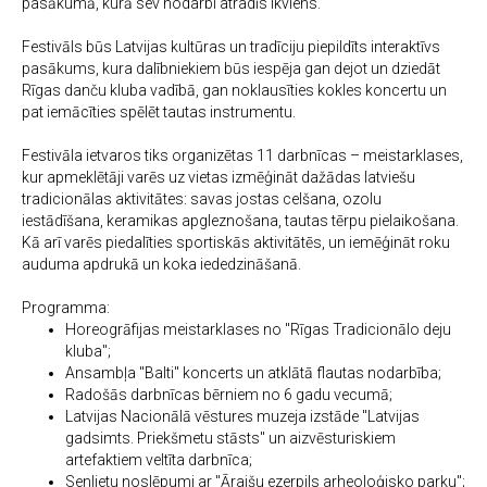
pasākumā, kurā sev nodarbi atradīs ikviens.
Festivāls būs Latvijas kultūras un tradīciju piepildīts interaktīvs
pasākums, kura dalībniekiem būs iespēja gan dejot un dziedāt
Rīgas danču kluba vadībā, gan noklausīties kokles koncertu un
pat iemācīties spēlēt tautas instrumentu.
Festivāla ietvaros tiks organizētas 11 darbnīcas – meistarklases,
kur apmeklētāji varēs uz vietas izmēģināt dažādas latviešu
tradicionālas aktivitātes: savas jostas celšana, ozolu
iestādīšana, keramikas apgleznošana, tautas tērpu pielaikošana.
Kā arī varēs piedalīties sportiskās aktivitātēs, un iemēģināt roku
auduma apdrukā un koka iededzināšanā.
Programma:
Horeogrāfijas meistarklases no "Rīgas Tradicionālo deju
kluba";
Ansambļa "Balti" koncerts un atklātā flautas nodarbība;
Radošās darbnīcas bērniem no 6 gadu vecumā;
Latvijas Nacionālā vēstures muzeja izstāde "Latvijas
gadsimts. Priekšmetu stāsts" un aizvēsturiskiem
artefaktiem veltīta darbnīca;
Senlietu noslēpumi ar "Āraišu ezerpils arheoloģisko parku";