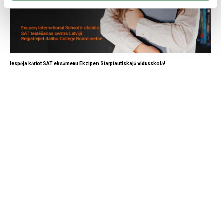
Iespēja kārtot SAT eksāmenu Ekziperī Starptautiskajā vidusskolā!