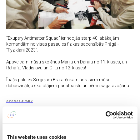
"Exupery Antimatter Squad" ierindojās starp 40 labākajām
komandām no visas pasaules fizikas sacensībās Prāgā -
"Fyziklani 2023".
Apsveicam mūsu skolēnus Mariju un Daniilu no 11. klases, un
Rehafu, Vladislavu un Olitu no 12. klases!
Īpašs paldies Sergejam Bratarčukam un visiem mūsu
dabaszinātņu skolotājiem par atbalstu un bērnu sagatavošanu.
SASNIEGUMI
See also
This website uses cookies