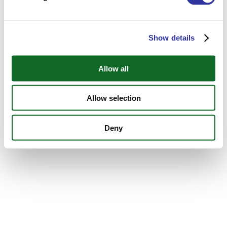
Show details
Allow all
Allow selection
Iespēja kārtot SAT eksāmenu Ekziperī Starptautiskajā vidusskolā!
Deny