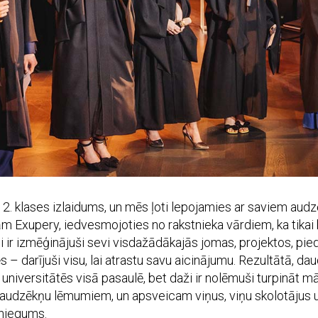
12. klases izlaidums, un mēs ļoti lepojamies ar saviem aud
Exupery, iedvesmojoties no rakstnieka vārdiem, ka tikai bē
i ir izmēģinājuši sevi visdažādākajās jomas, projektos, pied
 – darījuši visu, lai atrastu savu aicinājumu. Rezultātā, dau
universitātēs visā pasaulē, bet daži ir nolēmuši turpināt m
audzēkņu lēmumiem, un apsveicam viņus, viņu skolotājus u
sniegums.