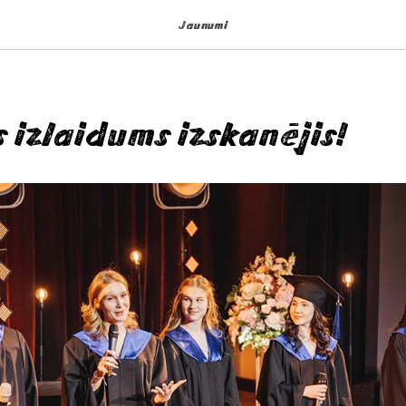
Jaunumi
s izlaidums izskanējis!