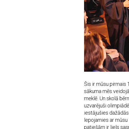
Šis ir mūsu pirmais 
sākuma mēs veidojām 
meklē. Un skolā bērn
uzvarējuši olimpiādēs
iestājušies dažādās 
lepojamies ar mūsu 
patiešām ir liels sa