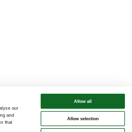
Allow all
alyse our
ing and
Allow selection
r that