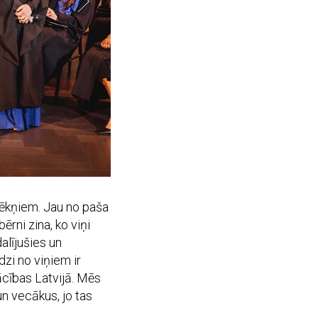
zēkņiem. Jau no paša
rni zina, ko viņi
alījušies un
dzi no viņiem ir
ācības Latvijā. Mēs
n vecākus, jo tas