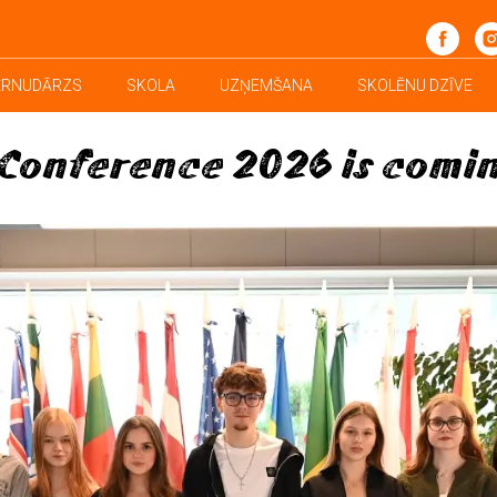
School News
ĒRNUDĀRZS
SKOLA
UZŅEMŠANA
SKOLĒNU DZĪVE
Conference 2026 is comi