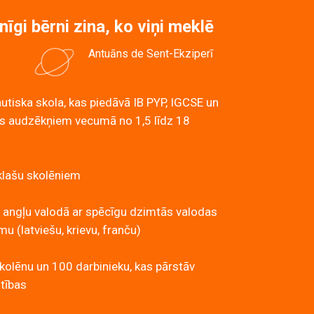
nīgi bērni zina, ko viņi meklē
Antuāns de Sent-Ekziperī
utiska skola, kas piedāvā IB PYP, IGCSE un
 audzēkņiem vecumā no 1,5 līdz 18
klašu skolēniem
 angļu valodā ar spēcīgu dzimtās valodas
 (latviešu, krievu, franču)
kolēnu un 100 darbinieku, kas pārstāv
utības