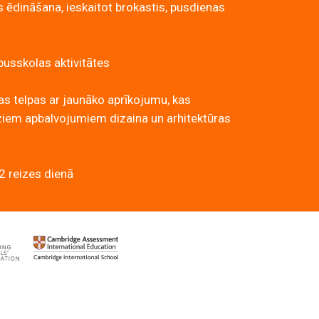
s ēdināšana, ieskaitot brokastis, pusdienas
usskolas aktivitātes
s telpas ar jaunāko aprīkojumu, kas
ziem apbalvojumiem dizaina un arhitektūras
2 reizes dienā