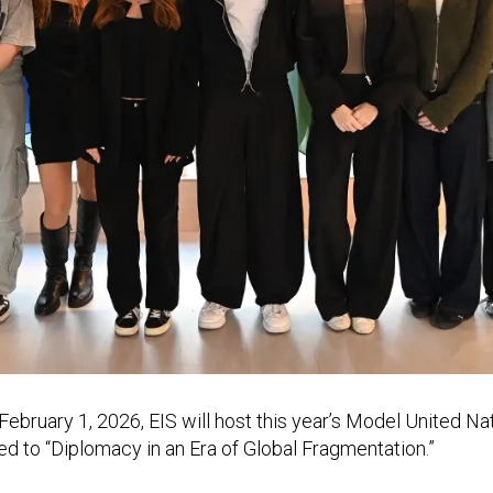
February 1, 2026, EIS will host this year’s Model United N
d to “Diplomacy in an Era of Global Fragmentation.”