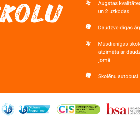
SKOLU
Augstas kvalitāte
un 2 uzkodas
Daudzveidīgas ārp
Mūsdienīgas skola
atzīmēta ar daud
jomā
Skolēnu autobusi 