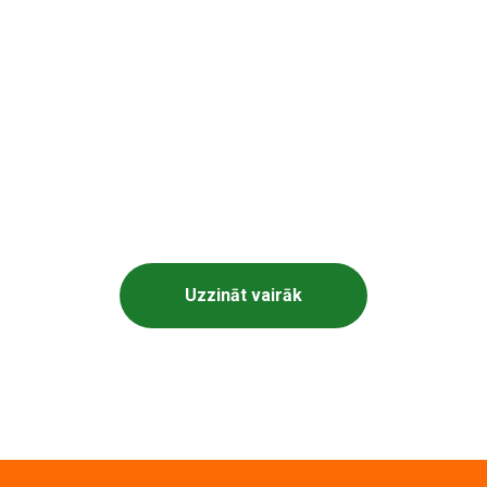
viduālās ekskur
iskā vidusskola piedāvā individuālās ekskursijas pa s
Uzzināt vairāk