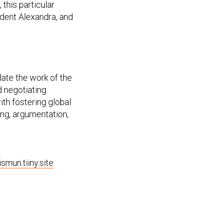
this particular
udent Alexandra, and
late the work of the
d negotiating
ith fostering global
ng, argumentation,
ismun.tiiny.site