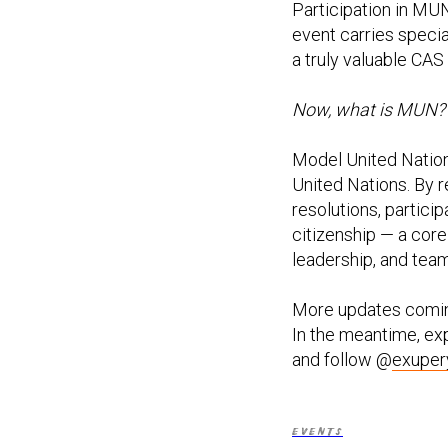
Participation in MUN
event carries specia
a truly valuable CAS
Now, what is MUN?
Model United Nations
United Nations. By r
resolutions, partici
citizenship — a cor
leadership, and tea
More updates comin
In the meantime, e
and follow @
exupe
EVENTS