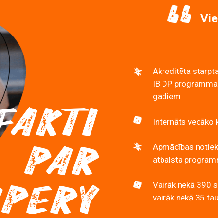
Vie
Akreditēta starpta
IB DP programmas
gadiem
FAKTI
Internāts vecāko 
PAR
Apmācības notiek
atbalsta programmu
UPERY
Vairāk nekā 390 s
vairāk nekā 35 ta