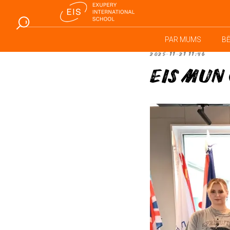
PAR MUMS
B
2025-11-21 11:46
EIS MUN 