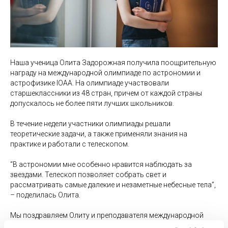
Наша ученица Олита Задорожная получила поощрительную
награду на международной олимпиаде по астрономии и
астрофизике IOAA. На олимпиаде участвовали
старшеклассники из 48 стран, причем от каждой страны
допускалось не более пяти лучших школьников.
В течение недели участники олимпиады решали
теоретические задачи, а также применяли знания на
практике и работали с телескопом.
“В астрономии мне особенно нравится наблюдать за
звездами. Телескоп позволяет собрать свет и
рассматривать самые далекие и незаметные небесные тела”,
– поделилась Олита.
Мы поздравляем Олиту и преподавателя международной
школы Экзюпери Сергея Братарчука!