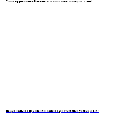
Успех крупнейшей Балтийской выставки университетов!
Национальное признание: важное достижение ученицы EIS!