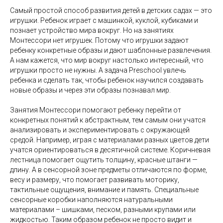
Самый простой способ развития детей в детских садах — это
игрушки. Ребенок играет с машинкой, куклой, кубиками и
познает устройство мира вокруг. Но на занятиях
Монтессори нет игрушек. Потому что игрушки задают
ребенку конкретные образы и дают шаблонные развлечения.
А нам кажется, что мир вокруг настолько интересный, что
игрушки просто не нужны. А задача Preschool увлечь
ребенка и сделать так, чтобы ребенок научился создавать
новые образы и через эти образы познавал мир.
Занятия Монтессори помогают ребенку перейти от
конкретных понятий к абстрактным, тем самым они учатся
анализировать и экспериментировать с окружающей
средой. Например, играя с материалами разных цветов дети
учатся ориентироваться в десятичной системе. Коричневая
лестница помогает ощутить толщину, красные штанги —
длину. А в сенсорной зоне предметы отличаются по форме,
весу и размеру, что помогает развивать моторику,
тактильные ощущения, внимание и память. Специальные
сенсорные коробки наполняются натуральными
материалами – шишками, песком, разными крупами или
жидкостью. Таким образом ребенок не просто видит и