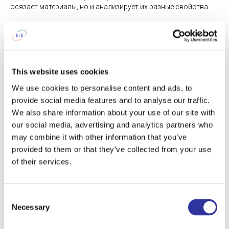
осязает материалы, но и анализирует их разные свойства.
В итоге дети постоянно увлечены разными активностями,
при этом сами углубляются в суть интересующей темы: будь
то математика, язык, сенсорика или представление об
окружающем мире в целом.
This website uses cookies
Подробная информация о том, как устроен детский сад
We use cookies to personalise content and ads, to
Exupery по ссылке:
https://exupery.lv/ru/preschool
provide social media features and to analyse our traffic.
We also share information about your use of our site with
See also
our social media, advertising and analytics partners who
may combine it with other information that you’ve
provided to them or that they’ve collected from your use
of their services.
Consent
Necessary
Selection