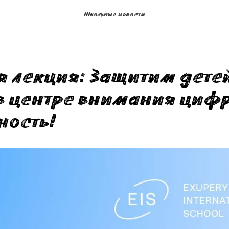
Школьные новости
я лекция: Защитим дете
 в центре внимания циф
ность!