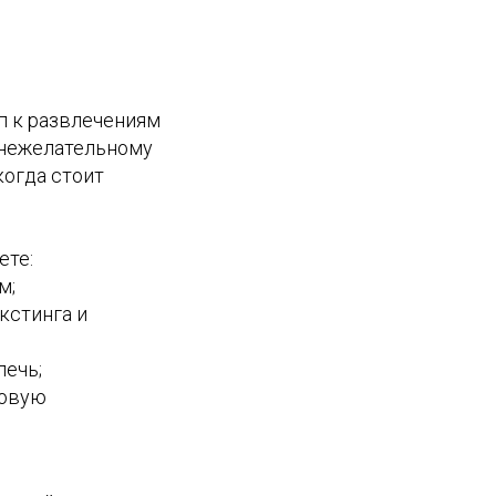
п к развлечениям
 нежелательному
когда стоит
ете:
м;
кстинга и
лечь;
ровую