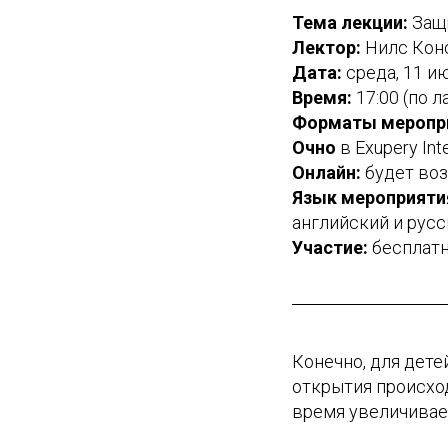
Тема лекции:
Защи
Лектор:
Нилс Кон
Дата:
среда, 11 и
Время:
17:00 (по 
Форматы меропр
Очно
в Exupery Inte
Онлайн:
будет во
Язык мероприяти
английский и русс
Участие:
бесплат
Конечно, для дете
открытия происхо
время увеличивает