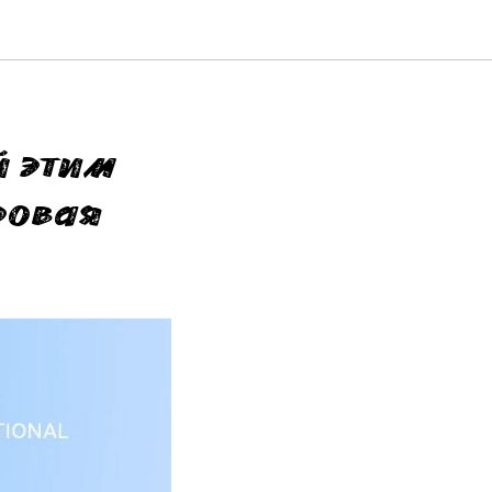
й этим
ровая