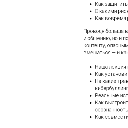
Как защитить
С какими рис
Как вовремя 
Проводя больше в
и общению, но и 
контенту, опасным
вмешаться — и как
Наша лекция 
Как установи
⁠На какие тр
кибербуллинг
Реальные ист
Как выстроит
осознанность
Как совмести