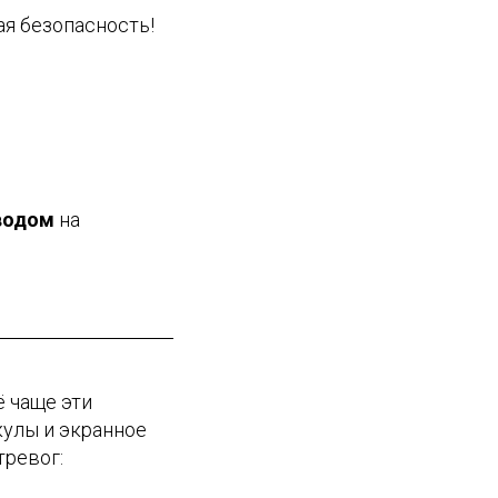
я безопасность!
водом
на
ё чаще эти
кулы и экранное
тревог: