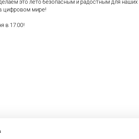
делаем это лето безопасным и радостным для наших 
 в цифровом мире!
я в 17:00!
s