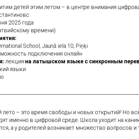
тим детей этим летом – в центре внимания цифрова
стантиновс
юня 2025 года
латвийскому времени)
иятия:
rnational School, Jaunā iela 10, Piņķi
зможность подключения онлайн
я:
лекция
на латышском языке
с синхронным пере
кий языки.
но
й лето – это время свободы и новых открытий! Но вс
дят именно в цифровой среде. Школа уходит на кани
ся, а у родителей возникает множество вопросов и 