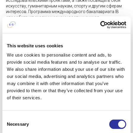
исследовательскими проектами, а также посвящать себя
искусству, гуманитарным наукам, спорту и другим сферам
интересов. Программа международного бакалавриата IB
способствует академическому росту учеников,
вознаграждает их за усердную работу и позволяет успешно
поступать в самые престижные университеты мира!
Больше информации про стипендиальную программу EIS на
This website uses cookies
странице:
https://exupery.lv/ru/scholarships/
We use cookies to personalise content and ads, to
ШКОЛЬНАЯ ЖИЗНЬ
provide social media features and to analyse our traffic.
We also share information about your use of our site with
our social media, advertising and analytics partners who
See also
may combine it with other information that you’ve
provided to them or that they’ve collected from your use
of their services.
Consent
Necessary
Selection