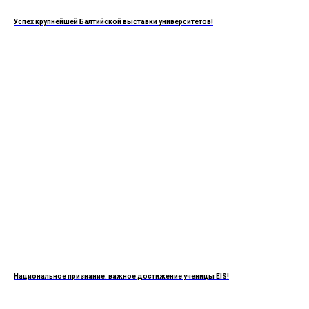
Успех крупнейшей Балтийской выставки университетов!
Национальное признание: важное достижение ученицы EIS!