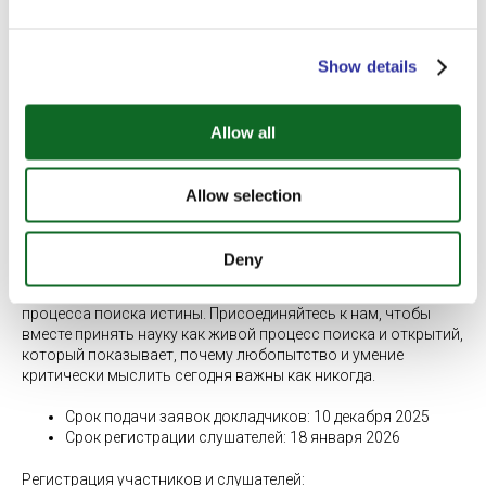
результатами, а также любопытство - возможность
задавать вопросы, сомневаться и искать объяснения, могут
возродить доверие к знаниям.
Show details
Участники представят 15-минутные исследовательские
доклады, затем последует 5-минутная сессия вопросов и
ответов, демонстрируя, что наука развивается благодаря
Allow all
открытости и честности, а не стремлению к совершенству.
Всем подтверждённым спикерам будет отправлен шаблон
Allow selection
презентации. Докладчики также примут участие в качестве
слушателей, чтобы поддержать своих однокурсников.
Deny
Доверие к науке не возникает из “громких” ответов или
безошибочности, а из открытого, честного и совместного
процесса поиска истины. Присоединяйтесь к нам, чтобы
вместе принять науку как живой процесс поиска и открытий,
который показывает, почему любопытство и умение
критически мыслить сегодня важны как никогда.
Срок подачи заявок докладчиков: 10 декабря 2025
Срок регистрации слушателей: 18 января 2026
Регистрация участников и слушателей: