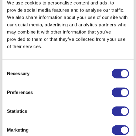
We use cookies to personalise content and ads, to
provide social media features and to analyse our traffic.
We also share information about your use of our site with
our social media, advertising and analytics partners who
may combine it with other information that you’ve
provided to them or that they’ve collected from your use
of their services.
Возвращая доверие к науке: ценность процесса, а не
определённости!
Consent
19 января 2026 года | 14:00–18:00 (EET)
Necessary
Exupery International School, ул. Jaunā 10, Пинки
Selection
В эпоху быстрых мнений и вирусных «истин» от науки часто
ожидают мгновенных ответов. Однако её истинная сила
Preferences
заключается в другом — в самом процессе: проверке,
постановке вопросов, пересмотре и совместном обучении.
Statistics
В этом году мы приглашаем участников конференции
исследовать, как открытость научного процесса, когда
учёные делятся своими данными, методами и ошибками, а не
Marketing
только результатами, совместная работа, обмен идеями и