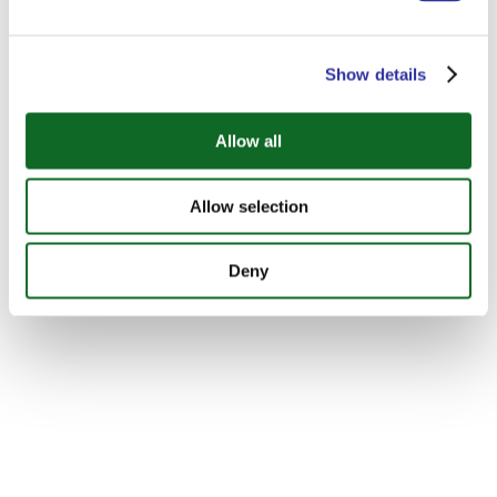
Show details
Allow all
Allow selection
Iespēja kārtot SAT eksāmenu Ekziperī Starptautiskajā vidusskolā!
Deny