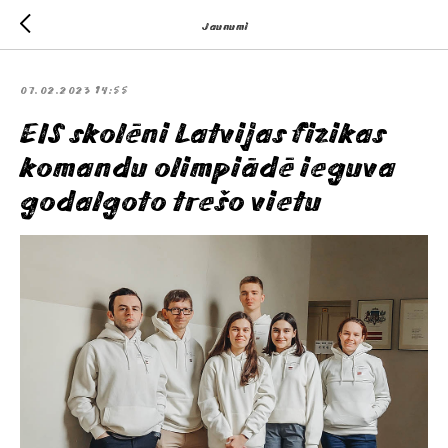
Jaunumi
07.02.2023 14:55
EIS skolēni Latvijas fizikas
komandu olimpiādē ieguva
godalgoto trešo vietu