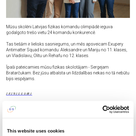
Mūsu skolēni Latvijas fizikas komandu olimpiādē ieguva
godalgoto trešo vietu 24 komandu konkurencē.
Tas tiešām ir lielisks sasniegums, un mēs apsveicam Exupery
Antimatter Squad komandu: Aleksandre un Mariju no 11. klases,
un Vladislavu, Olitu un Rehafu no 12. klases.
Īpaši pateicamies mūsu fizikas skolotājam - Sergejam
Bratarčukam. Bez jūsu atbalsta un līdzdalības nekas no tā nebūtu
bijis iespējams.
SASNIEGUMI
See also
This website uses cookies