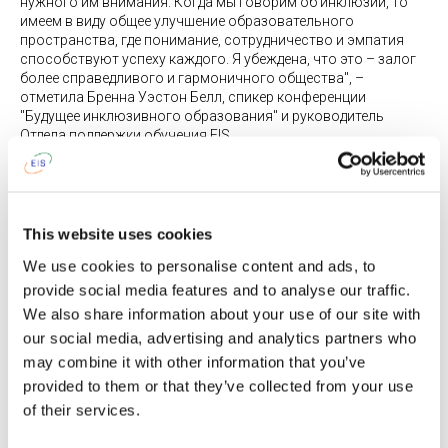
нужного им внимания. Когда мы говорим об инклюзии, то
имеем в виду общее улучшение образовательного
пространства, где понимание, сотрудничество и эмпатия
способствуют успеху каждого. Я убеждена, что это – залог
более справедливого и гармоничного общества", –
отметила Бренна Уэстон Белл, спикер конференции
"Будущее инклюзивного образования" и руководитель
Отдела поддержки обучения EIS.
Ключевые моменты конференции:
Международные спикеры:
профессионалы из США,
Великобритании и Латвии расскажут о своем опыте по
This website uses cookies
созданию сплоченных школьных сообществ, работе с
We use cookies to personalise content and ads, to
учениками, имеющими особые потребности, а также
поделятся инновационными стратегиями в сфере
provide social media features and to analyse our traffic.
инклюзивного образования и эффективными методами по
We also share information about your use of our site with
обогащению учебной среды.
our social media, advertising and analytics partners who
may combine it with other information that you’ve
Дискуссия об инклюзивном образовании:
каждый гость
конференции сможет принять участие в семинарах и
provided to them or that they’ve collected from your use
круглых столах, а также услышать доклады, общаясь с
of their services.
педагогами и родителями из разных стран.