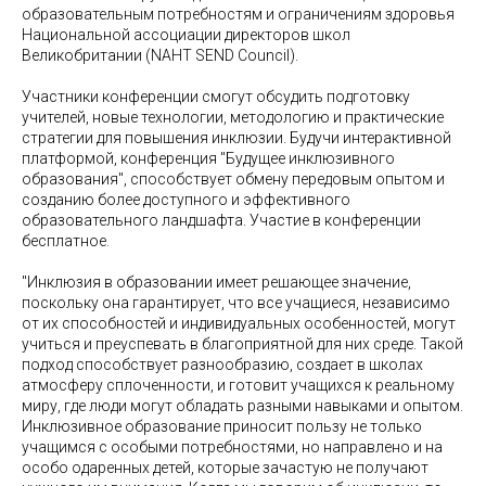
образовательным потребностям и ограничениям здоровья
Национальной ассоциации директоров школ
Великобритании (NAHT SEND Council).
Участники конференции смогут обсудить подготовку
учителей, новые технологии, методологию и практические
стратегии для повышения инклюзии. Будучи интерактивной
платформой, конференция "Будущее инклюзивного
образования", способствует обмену передовым опытом и
созданию более доступного и эффективного
образовательного ландшафта. Участие в конференции
бесплатное.
"Инклюзия в образовании имеет решающее значение,
поскольку она гарантирует, что все учащиеся, независимо
от их способностей и индивидуальных особенностей, могут
учиться и преуспевать в благоприятной для них среде. Такой
подход способствует разнообразию, создает в школах
атмосферу сплоченности, и готовит учащихся к реальному
миру, где люди могут обладать разными навыками и опытом.
Инклюзивное образование приносит пользу не только
учащимся с особыми потребностями, но направлено и на
особо одаренных детей, которые зачастую не получают