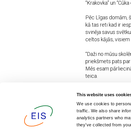
“Krakovka” un “Cūka 
Pēc Līgas domām, šād
kā tas reti kad ir i
svinēja savus svētkus
celtos kājās, visiem
“Daži no mūsu skolēni
priekšmets pats par 
Mēs esam pārliecināti
teica.
Konkrēto pasākumu at
This website uses cookie
pieredzi skolās. Šī
We use cookies to personal
Latvijas kultūras vē
traffic. We also share info
kompetences, mazinot
analytics partners who may
they’ve collected from your