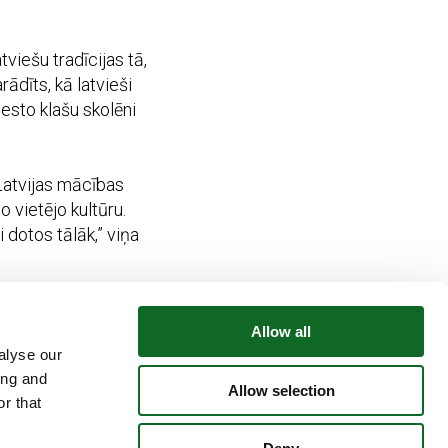
viešu tradīcijas tā,
ādīts, kā latvieši
sesto klašu skolēni
 Latvijas mācības
 vietējo kultūru.
i dotos tālāk,” viņa
ansē vietējo kultūras
Allow all
gulāri iepazīt
alyse our
ratni un izteiksmes
ing and
i un tās cilvēkiem.
Allow selection
r that