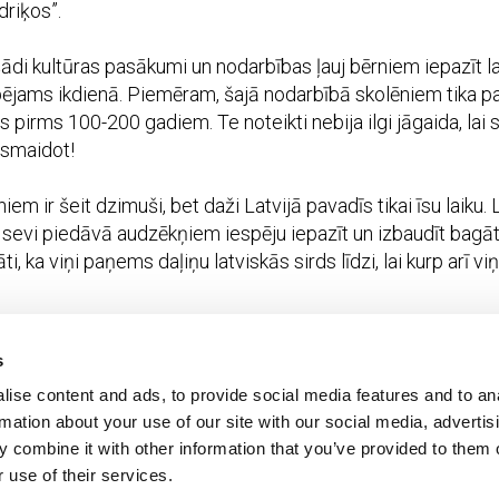
driķos”.
i kultūras pasākumi un nodarbības ļauj bērniem iepazīt lat
espējams ikdienā. Piemēram, šajā nodarbībā skolēniem tika par
 pirms 100-200 gadiem. Te noteikti nebija ilgi jāgaida, lai 
 smaidot!
em ir šeit dzimuši, bet daži Latvijā pavadīs tikai īsu laiku.
sevi piedāvā audzēkņiem iespēju iepazīt un izbaudīt bagāto
, ka viņi paņems daļiņu latviskās sirds līdzi, lai kurp arī viņ
balstīja valsts programma “Latvijas Skolas soma”, kas fin
s
 programma nodrošina skolēniem valsts apmaksātu iespēju re
ise content and ads, to provide social media features and to an
rtības un mūsdienu izpausmes, tādējādi attīstot kultūras izp
rmation about your use of our site with our social media, advertis
 sociālo nevienlīdzību un veicinot lepnumu par savu valst
 combine it with other information that you’ve provided to them o
 use of their services.