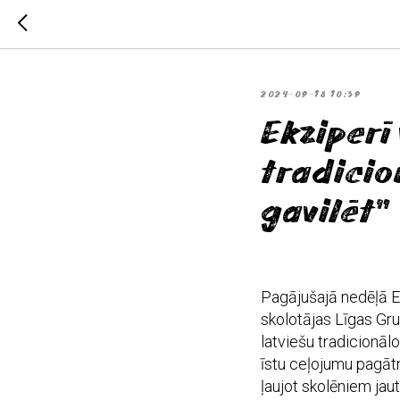
2024-09-18 10:39
Ekziperī 
tradicio
gavilēt”
Pagājušajā nedēļā Ek
skolotājas Līgas Gru
latviešu tradicionāl
īstu ceļojumu pagātn
ļaujot skolēniem jaut