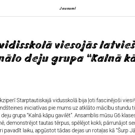
Jaunumi
vidisskolā viesojās latvie
nālo deju grupa “Kalnā k
ziperī Starptautiskajā vidusskolā bija ļoti fascinējoši vies
ndšteines iniciatīvas pie mums uz atklāto mācību stundu ti
o deju grupa “Kalnā kāpu gavilēt”. Ansamblis mūsu G6 klas
ē, demonstrējot tautas tērpus, spēlējot kokli, pārrunājot se
ri pavadīt laiku, apgūstot tādas dejas un rotaļas kā “Šurp Jā