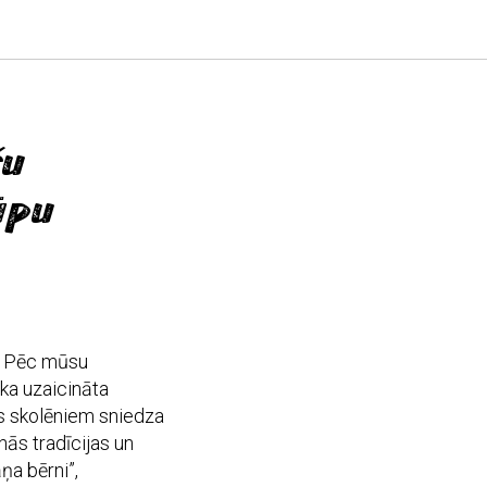
šu
āpu
i! Pēc mūsu
ka uzaicināta
es skolēniem sniedza
nās tradīcijas un
ņa bērni”,