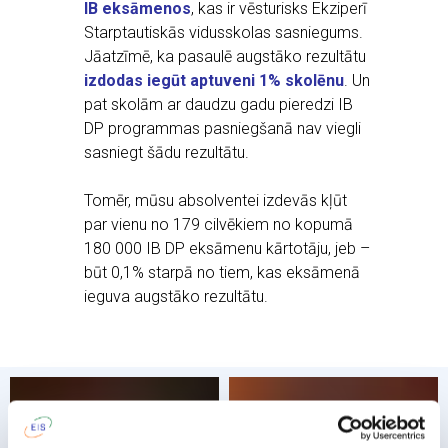
IB eksāmenos
, kas ir vēsturisks Ekziperī
Starptautiskās vidusskolas sasniegums.
Jāatzīmē, ka pasaulē augstāko rezultātu
izdodas iegūt aptuveni 1% skolēnu
. Un
pat skolām ar daudzu gadu pieredzi IB
DP programmas pasniegšanā nav viegli
sasniegt šādu rezultātu.
Tomēr, mūsu absolventei izdevās kļūt
par vienu no 179 cilvēkiem no kopumā
180 000 IB DP eksāmenu kārtotāju, jeb –
būt 0,1% starpā no tiem, kas eksāmenā
ieguva augstāko rezultātu.