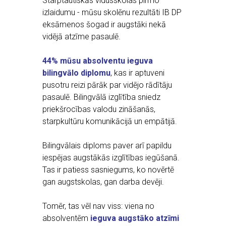
Starptautiskās vidusskolas pirmo
izlaidumu - mūsu skolēnu rezultāti IB DP
eksāmenos šogad ir augstāki nekā
vidējā atzīme pasaulē.
44% mūsu absolventu ieguva
bilingvālo diplomu
, kas ir aptuveni
pusotru reizi pārāk par vidējo rādītāju
pasaulē. Bilingvālā izglītība sniedz
priekšrocības valodu zināšanās,
starpkultūru komunikācijā un empātijā.
Bilingvālais diploms paver arī papildu
iespējas augstākās izglītības iegūšanā.
Tas ir patiess sasniegums, ko novērtē
gan augstskolas, gan darba devēji.
Tomēr, tas vēl nav viss: viena no
absolventēm
ieguva augstāko atzīmi