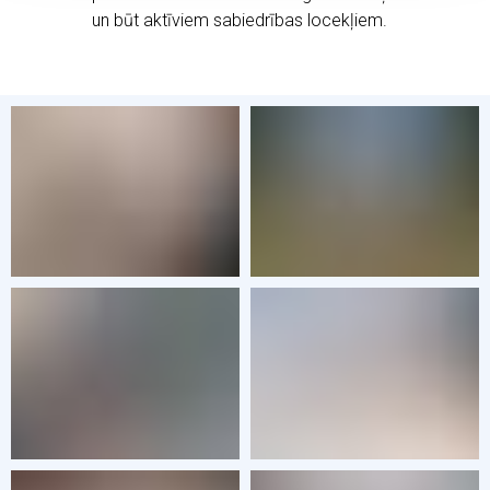
un būt aktīviem sabiedrības locekļiem.