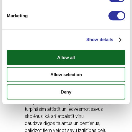
vadošajās Lielbritānijas, Eiropas un ASV
universitātēs. Vēl vairāk –
viena no
Marketing
mūsu absolventēm ne tikai iekļuva
labākajā ASV liberālās mākslas
koledžā, bet arī ieguva tur pilnu
stipendiju.
Show details
Un mūs priecē ne tikai daudzveidīgā
Allow all
augstskolu ģeogrāfija, bet arī absolventu
izvēlēto specialitāšu dažādība - no
inženierzinātnēm, dabaszinātnēm,
Allow selection
medicīnas un politikas līdz kino, modei
un tēlotājmākslai.
Deny
Ekziperī Starptautiskajā vidusskolā mēs
turpināsim attīstīt un iedvesmot savus
skolēnus, kā arī atbalstīt viņu
daudzveidīgos talantus un centienus,
palīdzot tiem veidot savu izglītības ceļu