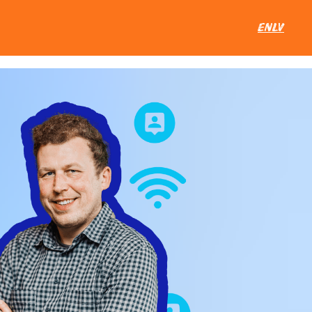
EN
LV