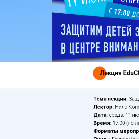
Лекция EduC
Тема лекции:
Защи
Лектор:
Нилс Кон
Дата:
среда, 11 ию
Время:
17:00 (по 
Форматы меропр