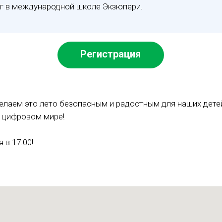
г в международной школе Экзюпери.
Регистрация
елаем это лето безопасным и радостным для наших детей
в цифровом мире!
 в 17:00!