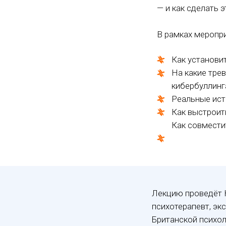
— и как сделать 
В рамках меропри
Как установи
⁠На какие тре
кибербуллинг
Реальные ист
Как выстроит
Как совмести
Лекцию проведёт 
психотерапевт, эк
Британской психол