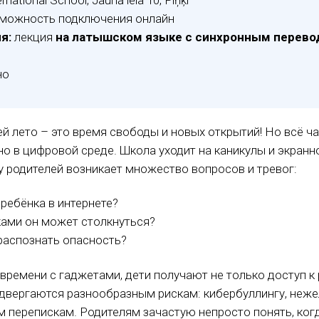
rnational School, Jaunā iela 10, Piņķi
можность подключения онлайн
я:
лекция
на латышском языке
с синхронным перев
но
ей лето – это время свободы и новых открытий! Но всё ч
о в цифровой среде. Школа уходит на каникулы и экранн
 у родителей возникает множество вопросов и тревог:
ребёнка в интернете?
ками он может столкнуться?
распознать опасность?
ремени с гаджетами, дети получают не только доступ к
одвергаются разнообразным рискам: кибербуллингу, неж
м перепискам. Родителям зачастую непросто понять, ког