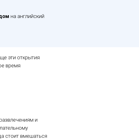
одом
на английский
аще эти открытия
ое время
 развлечениям и
елательному
да стоит вмешаться