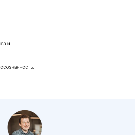
га и
;
 осознанность;