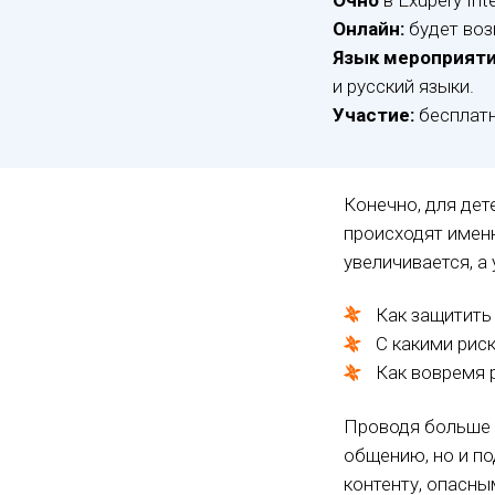
Очно
в Exupery Inte
Онлайн:
будет воз
Язык мероприяти
и русский языки.
Участие:
бесплат
Конечно, для дет
происходят именн
увеличивается, а
Как защитить 
С какими рис
Как вовремя 
Проводя больше в
общению, но и п
контенту, опасны