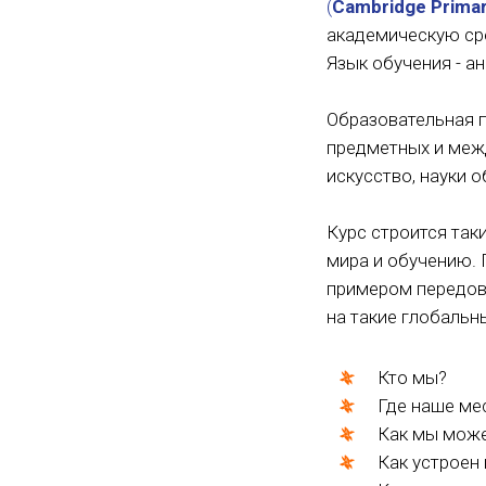
(
Cambridge Primar
академическую ср
Язык обучения - ан
Образовательная
предметных и межд
искусство, науки о
Курс строится так
мира и обучению. 
примером передовы
на такие глобальн
Кто мы?
Где наше ме
Как мы може
Как устроен