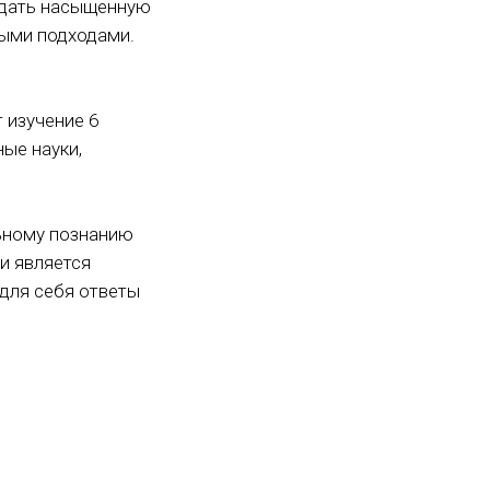
здать насыщенную
ными подходами.
 изучение 6
ые науки,
льному познанию
и является
для себя ответы