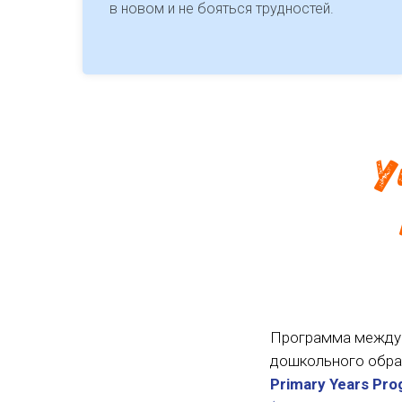
в новом и не бояться трудностей.
У
Программа междун
дошкольного обра
Primary Years Pr