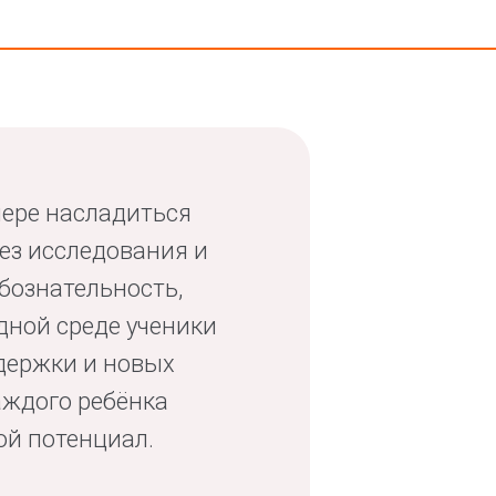
мере насладиться
ез исследования и
бознательность,
дной среде ученики
ддержки и новых
аждого ребёнка
ой потенциал.