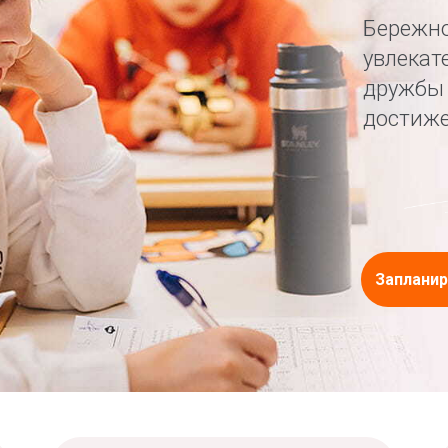
Бережно
увлекат
дружбы 
достиже
Запланир