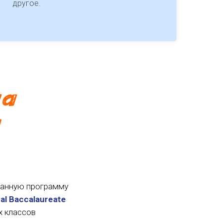
другое.
ма
ы
нанную программу
nal Baccalaureate
 классов