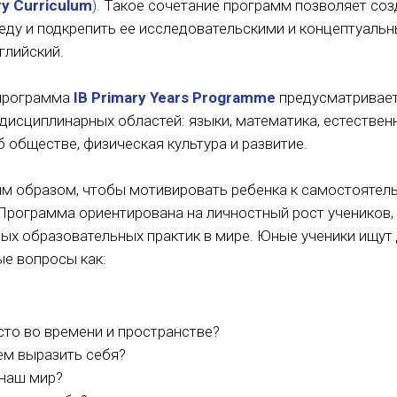
y Curriculum
).
Такое сочетание программ позволяет со
еду и подкрепить ее исследовательскими и концептуаль
глийский.
 программа
IB Primary Years Programme
предусматривает
исциплинарных областей: языки, математика, естественн
б обществе, физическая культура и развитие.
им образом, чтобы мотивировать ребенка к самостояте
Программа ориентирована на личностный рост учеников, 
х образовательных практик в мире. Юные ученики ищут 
ые вопросы как:
сто во времени и пространстве?
м выразить себя?
 наш мир?