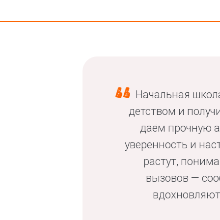
Начальная школа
детством и получ
даём прочную а
уверенность и нас
растут, понима
вызовов — соо
вдохновляют