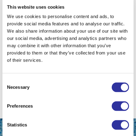
This website uses cookies
We use cookies to personalise content and ads, to
provide social media features and to analyse our traffic.
Элиза Крейцберг
We also share information about your use of our site with
ведущая арт студии
our social media, advertising and analytics partners who
Талантливый художник и педагог, энергия и креатив
may combine it with other information that you’ve
которой уже несколько лет вдохновляют детей в
provided to them or that they’ve collected from your use
летнем лагере Exupery и на внеклассных занятиях в
of their services.
Международной школе Exupery. Элиза получила
образование в области изобразительного
искусства и дизайна: University of Hertfordshire, British
Consent
Higher School of Art and Design, Langside College,
Necessary
Selection
Glasgow (Clyde).
Preferences
Statistics