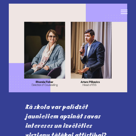
Kā skola var palīdzēt
jauniešiem apzināt savas
intereses un izvēlēties
virzienu tālākai attīstībai?