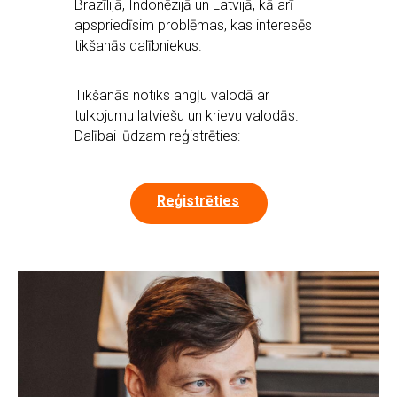
Brazīlijā, Indonēzijā un Latvijā, kā arī
apspriedīsim problēmas, kas interesēs
tikšanās dalībniekus.
Tikšanās notiks angļu valodā ar
tulkojumu latviešu un krievu valodās.
Dalībai lūdzam reģistrēties:
Reģistrēties