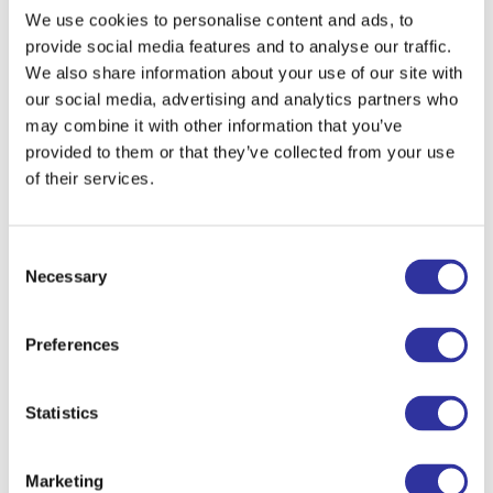
We use cookies to personalise content and ads, to
provide social media features and to analyse our traffic.
We also share information about your use of our site with
Dr. Fišere vairāk kā 15 gadus ir veltījusi tam, lai palīdzētu
our social media, advertising and analytics partners who
vidusskolēniem no dažādām valstīm īstenot to vēlmes
may combine it with other information that you’ve
mācīties viņu izvēlētajās augstskolās. Līdztekus
provided to them or that they’ve collected from your use
konsultāciju darbam viņa ir ieguvusi arī akadēmisko
of their services.
izglītību kā socioloģijas profesore ASV. Papildus saviem
profesionālajiem centieniem, Dr. Fišere ir arī 5 bērnu māte.
Līdzsvars starp padomdevēja un vecāka lomām ir devis
Consent
viņai vērtīgu ieskatu problēmās, ar kurām saskaras skolēni
Necessary
Selection
un ģimenes pieteikšanās procesā augstskolās.
Preferences
Statistics
Marketing