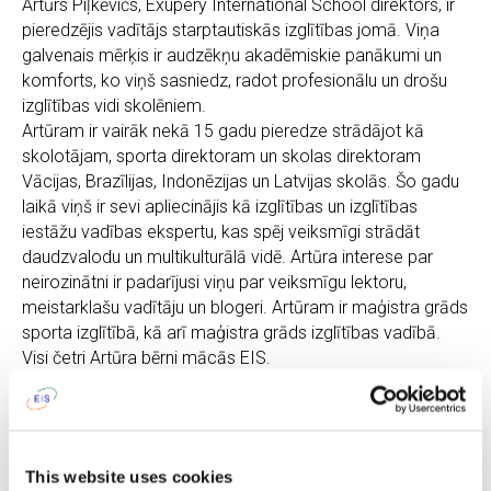
Artūrs Piļkēvičs, Exupery International School direktors, ir
pieredzējis vadītājs starptautiskās izglītības jomā. Viņa
galvenais mērķis ir audzēkņu akadēmiskie panākumi un
komforts, ko viņš sasniedz, radot profesionālu un drošu
izglītības vidi skolēniem.
Artūram ir vairāk nekā 15 gadu pieredze strādājot kā
skolotājam, sporta direktoram un skolas direktoram
Vācijas, Brazīlijas, Indonēzijas un Latvijas skolās. Šo gadu
laikā viņš ir sevi apliecinājis kā izglītības un izglītības
iestāžu vadības ekspertu, kas spēj veiksmīgi strādāt
daudzvalodu un multikulturālā vidē. Artūra interese par
neirozinātni ir padarījusi viņu par veiksmīgu lektoru,
meistarklašu vadītāju un blogeri. Artūram ir maģistra grāds
sporta izglītībā, kā arī maģistra grāds izglītības vadībā.
Visi četri Artūra bērni mācās EIS.
Ronda Fišere
This website uses cookies
Konsultante par iestāšanos dažādu valstu augstskolās