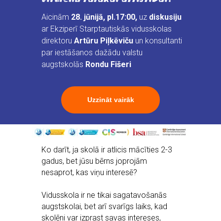
Aicinām
28. jūnijā, pl.17:00,
uz
diskusiju
ar Ekziperī Starptautiskās vidusskolas
direktoru
Artūru Piļkēviču
un konsultanti
par iestāšanos dažādu valstu
augstskolās
Rondu Fišeri
Uzzināt vairāk
Ko darīt, ja skolā ir atlicis mācīties 2-3
gadus, bet jūsu bērns joprojām
nesaprot, kas viņu interesē?
Vidusskola ir ne tikai sagatavošanās
augstskolai, bet arī svarīgs laiks, kad
skolēni var izprast savas intereses,