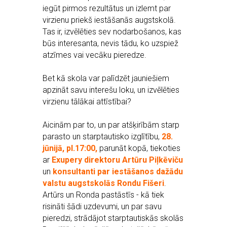
iegūt pirmos rezultātus un izlemt par
virzienu priekš iestāšanās augstskolā.
Tas ir, izvēlēties sev nodarbošanos, kas
būs interesanta, nevis tādu, ko uzspiež
atzīmes vai vecāku pieredze.
Bet kā skola var palīdzēt jauniešiem
apzināt savu interešu loku, un izvēlēties
virzienu tālākai attīstībai?
Aicinām par to, un par atšķirībām starp
parasto un starptautisko izglītību,
28.
jūnijā, pl.17:00,
parunāt kopā, tiekoties
ar
Exupery direktoru Artūru Piļkēviču
un
konsultanti par iestāšanos dažādu
valstu augstskolās Rondu Fišeri
.
Artūrs un Ronda pastāstīs - kā tiek
risināti šādi uzdevumi, un par savu
pieredzi, strādājot starptautiskās skolās