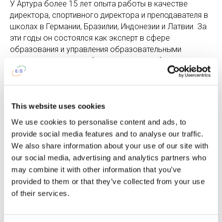
У Артура более 15 лет опыта работы в качестве
директора, спортивного директора и преподавателя в
школах в Германии, Бразилии, Индонезии и Латвии. За
эти годы он состоялся как эксперт в сфере
образования и управления образовательными
учреждениями, способного успешно работать в
многоязычной и мультикультурной среде. Интерес
Артура к нейронаукам сделал его успешным
спикером, ведущим мастер-классов и блогером. У
Артура есть степень магистра спортивного
This website uses cookies
образования, а также степень магистра в области
We use cookies to personalise content and ads, to
управления в образовании. Все четверо детей Артура
provide social media features and to analyse our traffic.
учатся в EIS.
We also share information about your use of our site with
our social media, advertising and analytics partners who
may combine it with other information that you’ve
Ронда Фишер
provided to them or that they’ve collected from your use
of their services.
Консультант по поступлению в университеты