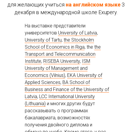
для желающих учиться
на английском языке
3
декабря в международной школе Exupery.
На выставке представители
университетов
University of Latvia
,
University of Tartu
,
the Stockholm
School of Economics in Riga
, the
the
Transport and Telecommunication
Institute
,
RISEBA University
,
ISM
University of Management and
Economics (Vilnius)
,
EKA University of
Applied Sciences
,
BA School of
Business and Finance of the University of
Latvia
,
LCC International University
(Lithuania)
и многих других будут
рассказывать о программах
бакалавриата, возможностях
получения двойного диплома и
обмена по учебе. Кроме этого, у вас