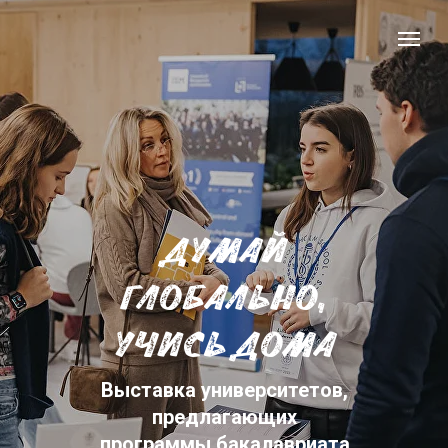
ДУМАЙ
ГЛОБАЛЬНО,
УЧИСЬ ДОМА
Выставка университетов,
предлагающих
программы бакалавриата