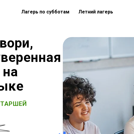
Лагерь по субботам
Летний лагерь
вори,
уверенная
 на
зыке
СТАРШЕЙ