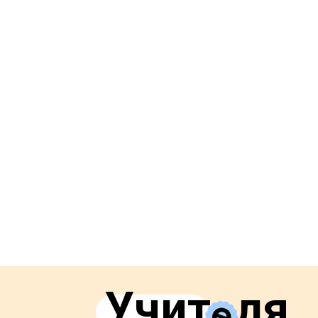
Учит
е
ля