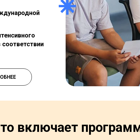
еждународной
нтенсивного
в соответствии
ОБНЕЕ
то включает програм