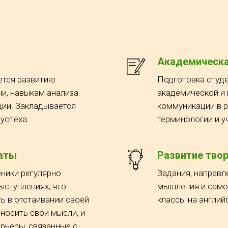
Академическа
ется развитию
Подготовка студе
чи, навыкам анализа
академической и
ции. Закладывается
коммуникации в р
успеха.
терминологии и у
аты
Развитие тво
ники регулярно
Задания, направл
ыступлениях, что
мышления и само
ь в отстаивании своей
классы на англий
оносить свои мысли, и
рьеры, связанные с