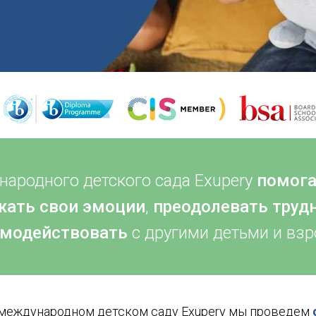
ародного детского сада Exupery
помога
ать свои эмоции
,
преодолевать труд
имодействовать
с другими детьми и вз
 в международном детском саду Exupery
мы проведем