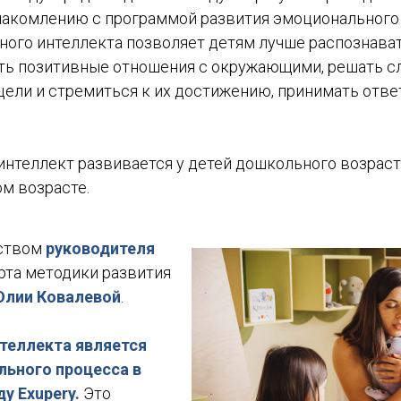
накомлению с программой развития эмоционального 
ого интеллекта позволяет детям лучше распознават
ть позитивные отношения с окружающими, решать с
 цели и стремиться к их достижению, принимать отв
нтеллект развивается у детей дошкольного возраста
ом возрасте.
дством
руководителя
ерта методики развития
лии Ковалевой
.
теллекта является
льного процесса в
у Exupery.
Это