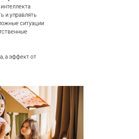
интеллекта.
ь и управлять
ложные ситуации
етственные
, а эффект от