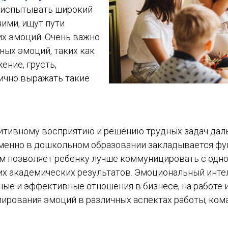
т испытывать широкий
ними, ищут пути
х эмоций. Очень важно
ных эмоций, таких как
ение, грусть,
ично выражать такие
зитивному восприятию и решению трудных задач да
Именно в дошкольном образовании закладывается фу
м позволяет ребенку лучше коммуницировать с одн
х академических результатов. Эмоциональный интелл
ые и эффективные отношения в бизнесе, на работе и 
лирования эмоций в различных аспектах работы, ко