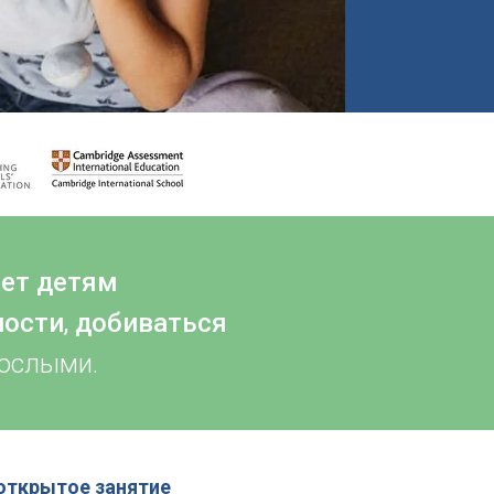
ет детям
ности
,
добиваться
рослыми.
открытое занятие