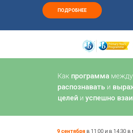
ПОДРОБНЕЕ
Как
программа
междун
распознавать
и
выраж
целей
и
успешно вза
9 сентября
в 11:00 и в 14:30