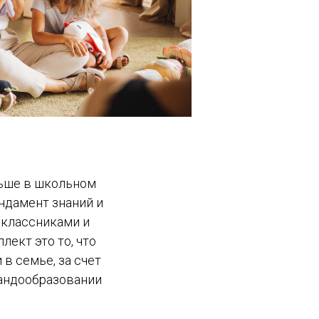
льше в школьном
ндамент знаний и
оклассниками и
ект это то, что
в семье, за счет
мандообразовании