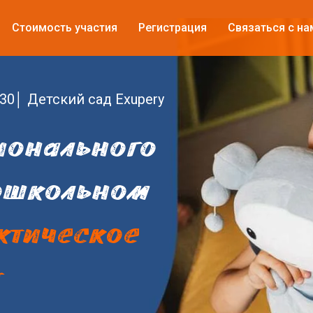
Стоимость участия
Регистрация
Связаться с на
4:30│ Детский сад Exupery
ионального
дошкольном
ктическое
т