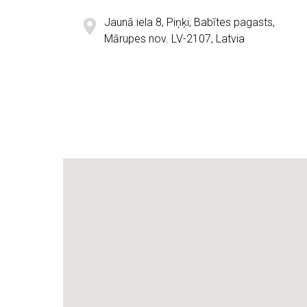
Jaunā iela 8, Piņķi, Babītes pagasts,
Mārupes nov. LV-2107, Latvia