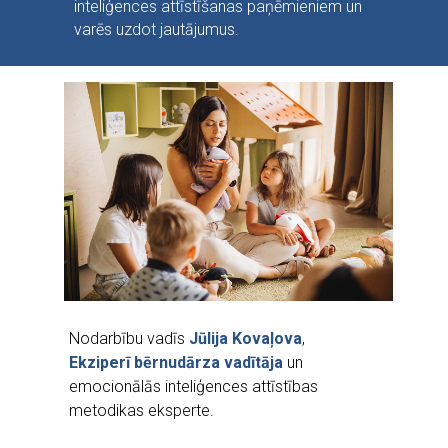
inteliģences attīstīšanas paņēmieniem un
varēs uzdot jautājumus.
Nodarbību vadīs
Jūlija Kovaļova
,
Ekziperī bērnudārza vadītāja
un
emocionālās inteliģences attīstības
metodikas eksperte.