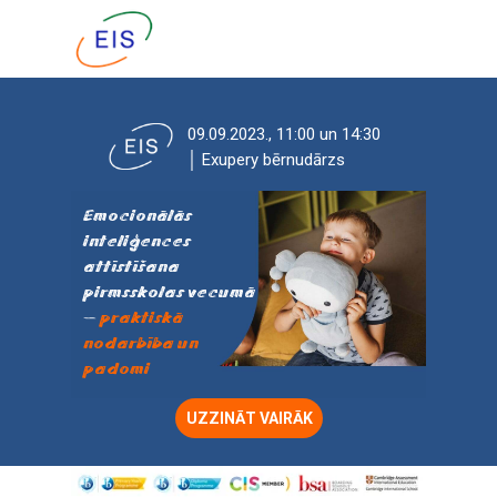
09.09.2023., 11:00 un 14:30
│ Exupery bērnudārzs
Emocionālās
inteliģences
attīstīšana
pirmsskolas vecumā
—
praktiskā
nodarbība un
padomi
UZZINĀT VAIRĀK