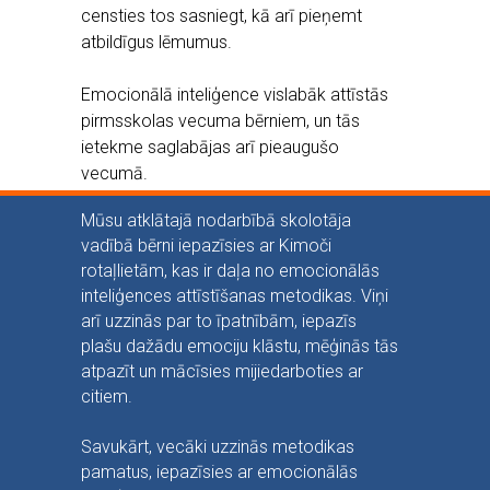
censties tos sasniegt, kā arī pieņemt
atbildīgus lēmumus.
Emocionālā inteliģence vislabāk attīstās
pirmsskolas vecuma bērniem, un tās
ietekme saglabājas arī pieaugušo
vecumā.
Mūsu atklātajā nodarbībā skolotāja
vadībā bērni iepazīsies ar Kimoči
rotaļlietām, kas ir daļa no emocionālās
inteliģences attīstīšanas metodikas. Viņi
arī uzzinās par to īpatnībām, iepazīs
plašu dažādu emociju klāstu, mēģinās tās
atpazīt un mācīsies mijiedarboties ar
citiem.
Savukārt, vecāki uzzinās metodikas
pamatus, iepazīsies ar emocionālās