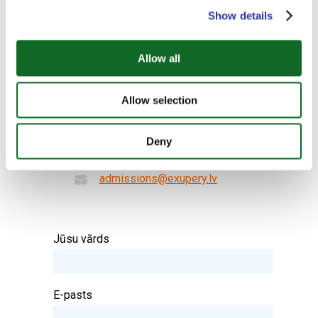
info@exupery.lv
Show details
Pirmsskola
Allow all
+371 263 38 897
info@exupery.lv
Allow selection
Uzņemšana
Deny
+371 266 22 777
admissions@exupery.lv
Jūsu vārds
E-pasts