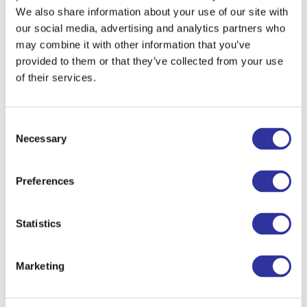
Nodarbības
We also share information about your use of our site with
our social media, advertising and analytics partners who
cena
may combine it with other information that you’ve
*Nodarbības cena - 10 eiro. Nodarbībai
provided to them or that they’ve collected from your use
plkst.11:00 visas vietas ir rezervētas!
Vēl ir
of their services.
atlikušas dažas brīvas vietas
nodarbībai plkst.14:30!
Pēc reģistrācijas
mēs jums nosūtīsim saiti maksājuma
Consent
veikšanai.
Necessary
Selection
Reģistrācija
Preferences
Statistics
SAZINĀTIES AR
MUMS
Skola
Marketing
+371 266 22 333