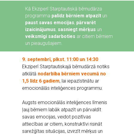
Kā Ekziperī Starptautiskā bērnudārza
programma
palīdz bērniem atpazīt
un
paust savas emocijas
,
pārvarēt
izaicinājumus
,
sasniegt mērķus
un
veiksmīgi sadarboties
ar citiem bērniem
un pieaugušajiem.
9. septembrī, plkst. 11:00 un 14:30
Ekziperī Starptautiskajā bērnudārzā notiks
atklātā
nodarbība bērniem vecumā no
1,5 līdz 6 gadiem
, lai iepazīstinātu ar
emocionālās inteliģences programmu.
Augsts emocionālās inteliģences līmenis
ļauj bērniem labāk atpazīt un pārvaldīt
savas emocijas, veidot pozitīvas
attiecības ar citiem, konstruktīvi risināt
sarežģītas situācijas, izvirzīt mērķus un