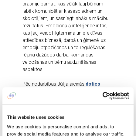
prasmju pamati, kas vēlāk ļauj bērnam
labāk komunicēt ar klasesbiedriem un
skolotājiem, un sasniegt labākus mācību
rezultātus. Emocionālā inteliģence ir tas,
kas ļauj veidot ilgtermiņa un efektīvas
attiecības biznesā, darbā un ģimenē, uz
emociju atpazīšanas un to regulēšanas
rēķina dažādos darba, komandas
veidošanas un bērnu audzināšanas
aspektos.
Pēc nodarbības Jūlija aicinās
doties
ekskursijā pa Ekziperī bērnudārzu
.
Visiem tiks piedāvātas arī gardas (bet ne
saldas) uzkodas.
This website uses cookies
We use cookies to personalise content and ads, to
provide social media features and to analyse our traffic.