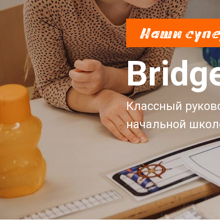
Наши супе
Bridg
Классный руков
начальной школ