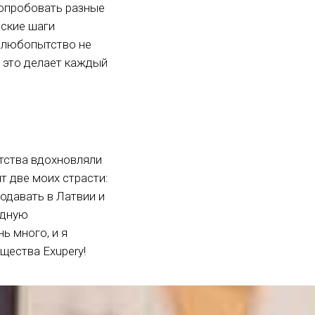
 попробовать разные
ские шаги
х любопытство не
 это делает каждый
етства вдохновляли
т две моих страсти:
одавать в Латвии и
одную
ь много, и я
щества Exupery!