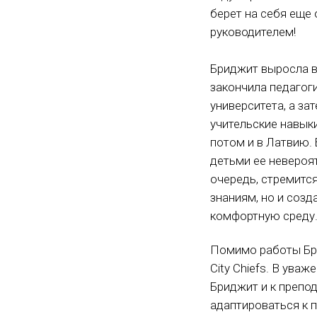
берет на себя еще 
руководителем!
Бриджит выросла в
закончила педагог
университета, а за
учительские навыки
потом и в Латвию. 
детьми ее невероят
очередь, стремится
знаниям, но и созд
комфортную среду
Помимо работы Бри
City Chiefs. В ува
Бриджит и к препо
адаптироваться к п