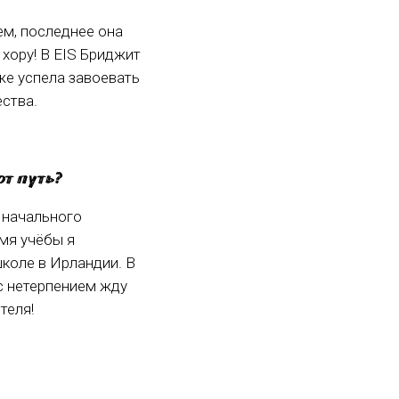
м, последнее она
хору! В EIS Бриджит
же успела завоевать
ства.
т путь?
 начального
мя учёбы я
коле в Ирландии. В
 с нетерпением жду
теля!