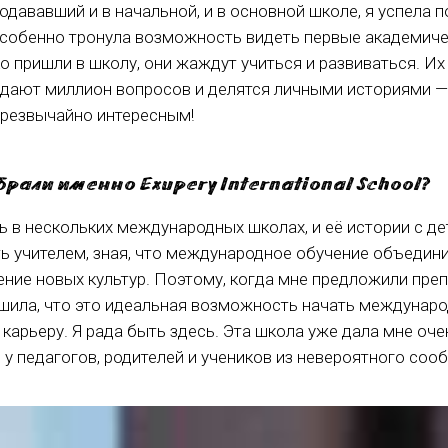
подававший и в начальной, и в основной школе, я успела
особенно тронула возможность видеть первые академиче
ко пришли в школу, они жаждут учиться и развиваться. И
задают миллион вопросов и делятся личными историями —
чрезвычайно интересным!
брали именно Exupery International School?
 в нескольких международных школах, и её истории с д
ть учителем, зная, что международное обучение объедини
ение новых культур. Поэтому, когда мне предложили преп
решила, что это идеальная возможность начать междунар
карьеру. Я рада быть здесь. Эта школа уже дала мне очен
у педагогов, родителей и учеников из невероятного сооб