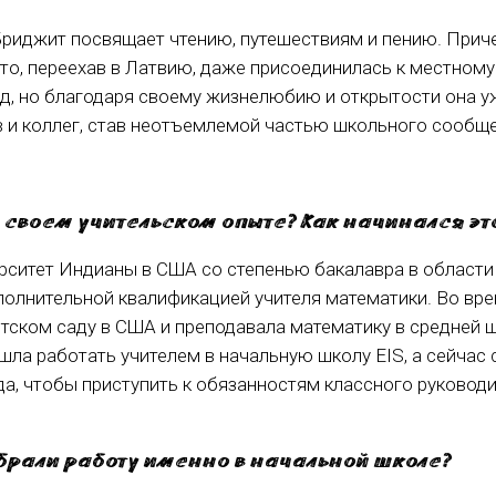
риджит посвящает чтению, путешествиям и пению. Приче
то, переехав в Латвию, даже присоединилась к местному 
од, но благодаря своему жизнелюбию и открытости она у
 и коллег, став неотъемлемой частью школьного сообще
 своем учительском опыте? Как начинался это
рситет Индианы в США со степенью бакалавра в области
полнительной квалификацией учителя математики. Во вре
тском саду в США и преподавала математику в средней ш
шла работать учителем в начальную школу EIS, а сейчас
да, чтобы приступить к обязанностям классного руководи
брали работу именно в начальной школе?