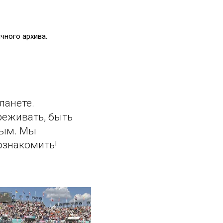
чного архива.
ланете.
реживать, быть
ным. Мы
ознакомить!