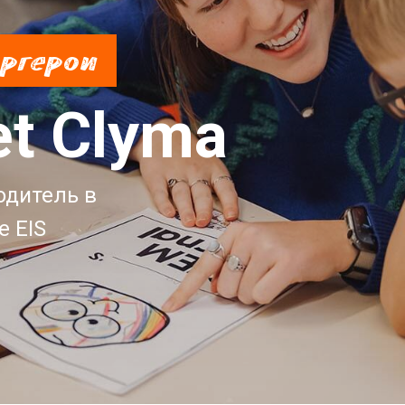
ргерои
et Clyma
одитель в
е EIS