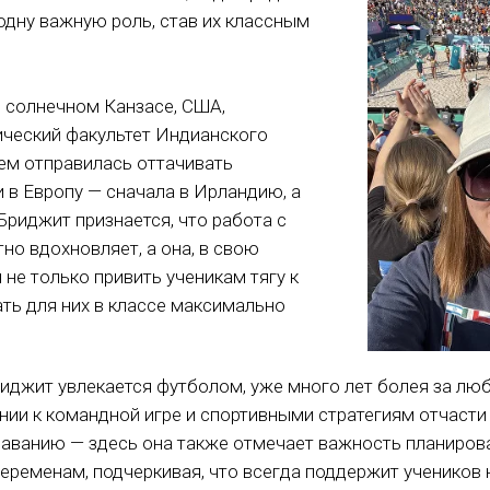
одну важную роль, став их классным
 солнечном Канзасе, США,
ический факультет Индианского
тем отправилась оттачивать
 в Европу — сначала в Ирландию, а
Бриджит признается, что работа с
но вдохновляет, а она, в свою
 не только привить ученикам тягу к
ать для них в классе максимально
.
джит увлекается футболом, уже много лет болея за лю
жении к командной игре и спортивными стратегиям отчаст
даванию — здесь она также отмечает важность планиров
еременам, подчеркивая, что всегда поддержит учеников на