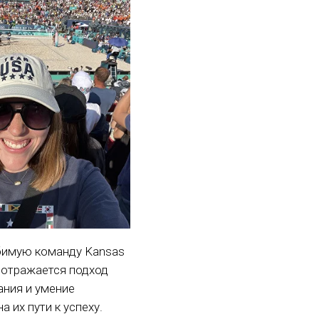
бимую команду Kansas
и отражается подход
ания и умение
 их пути к успеху.