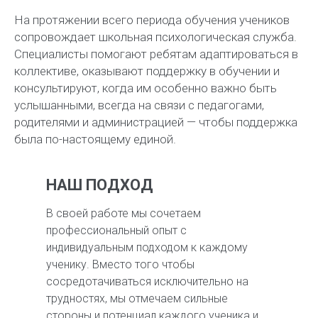
На протяжении всего периода обучения учеников
сопровождает школьная психологическая служба.
Специалисты помогают ребятам адаптироваться в
В международной школе
коллективе, оказывают поддержку в обучении и
Экзюпери мы заботимся об
консультируют, когда им особенно важно быть
академическом, эмоциональном
услышанными, всегда на связи с педагогами,
и социальном благополучии
родителями и администрацией — чтобы поддержка
каждого ученика — благодаря
была по-настоящему единой.
индивидуальному подходу и
тесному сотрудничеству
учителей и семей.
НАШ ПОДХОД
В своей работе мы сочетаем
профессиональный опыт с
индивидуальным подходом к каждому
ученику. Вместо того чтобы
сосредотачиваться исключительно на
трудностях, мы отмечаем сильные
стороны и потенциал каждого ученика и