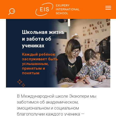
Школьная жизнь
и забота об
учениках
Каждый ребёнок
заслуживает быть
услышанным,
принятым и
понятым
В Международной школе Экзюпери мы
заботимся об академическом,
эмоциональном и социальном
благополучии каждого ученика —