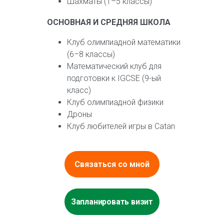
Шахматы (1–5 классы)
ОСНОВНАЯ И СРЕДНЯЯ ШКОЛА
Клуб олимпиадной математики
(6–8 классы)
Математический клуб для
подготовки к IGCSE (9-ый
класс)
Клуб олимпиадной физики
Дроны
Клуб любителей игры в Catan
НАЧАЛЬНАЯ ШКОЛА
НАЧАЛЬНАЯ ШКОЛА
НАЧАЛЬНАЯ ШКОЛА
Связаться со мной
Художественные мастерские
Клуб музыкальных
Клуб французского кино
Профессиональная
инструментов
Клуб английского кино
театральная студия (1–5
Вокальный ансамбль
Kino-Bingo
Запланировать визит
классы)
Латышский язык
Искусство для детей: учимся
Совет учащихся начальной