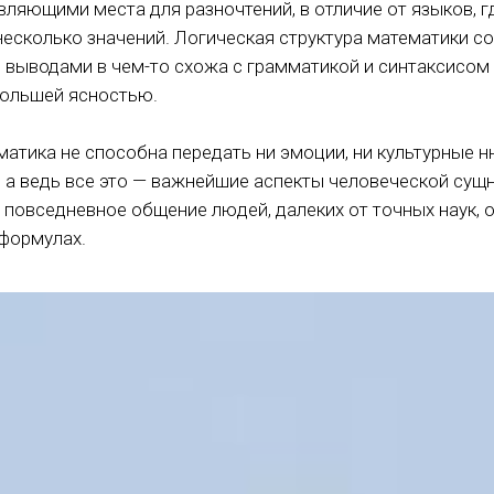
вляющими места для разночтений, в отличие от языков, гд
несколько значений. Логическая структура математики со
 выводами в чем-то схожа с грамматикой и синтаксисом 
большей ясностью.
матика не способна передать ни эмоции, ни культурные н
 а ведь все это — важнейшие аспекты человеческой сущн
 повседневное общение людей, далеких от точных наук, 
формулах.