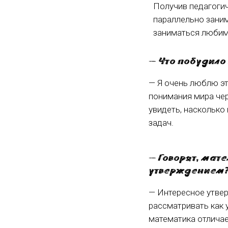
Получив педагогич
параллельно заним
заниматься любимы
— Что побудило
— Я очень люблю эт
понимания мира чер
увидеть, насколько
задач.
— Говорят, мат
утверждением
— Интересное утве
рассматривать как 
математика отличае