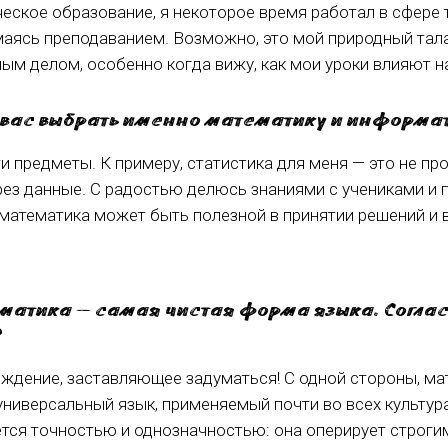
еское образование, я некоторое время работал в сфере 
аясь преподаванием. Возможно, это мой природный талан
м делом, особенно когда вижу, как мои уроки влияют на
 вас выбрать именно математику и информа
и предметы. К примеру, статистика для меня — это не про
ез данные. С радостью делюсь знаниями с учениками и
 математика может быть полезной в принятии решений и 
ематика — самая чистая форма языка. Соглас
?
рждение, заставляющее задуматься! С одной стороны, м
универсальный язык, применяемый почти во всех культура
тся точностью и однозначностью: она оперирует строги