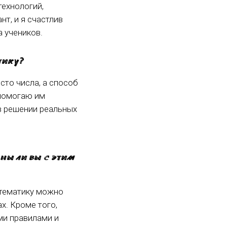
технологий,
т, и я счастлив
 учеников.
тику?
сто числа, а способ
 помогаю им
в решении реальных
ны ли вы с этим
атематику можно
х. Кроме того,
ми правилами и