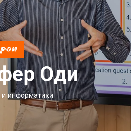
ерои
фер Оди
 и информатики