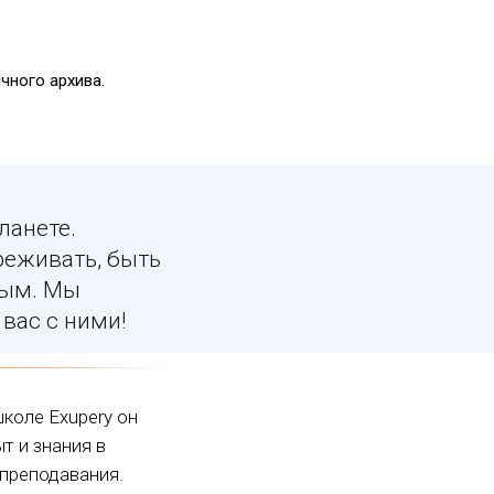
чного архива.
ланете.
реживать, быть
ным. Мы
вас с ними!
коле Exupery он
т и знания в
преподавания.