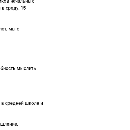
иков начальных
я в среду,
15
лет, мы с
обность мыслить
в в средней школе и
ышление,