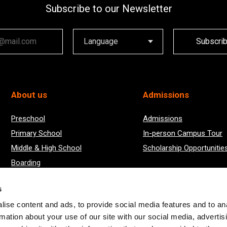
Subscribe to our Newsletter
ail
Subscri
About us
Admissions
Preschool
Admissions
Primary School
In-person Campus Tour
Middle & High School
Scholarship Opportunitie
Boarding
2024/25 Academic Year Results
s
ise content and ads, to provide social media features and to an
rmation about your use of our site with our social media, advertis