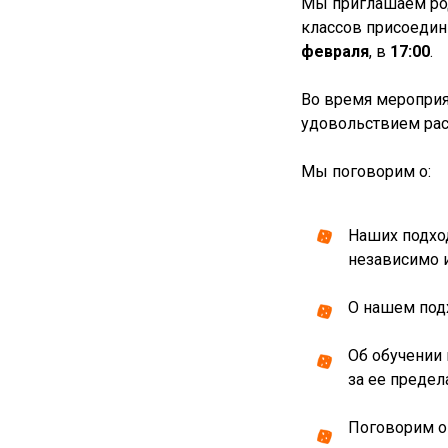
Мы приглашаем род
классов присоедин
февраля
, в
17:00
.
Во время мероприят
удовольствием ра
Мы поговорим о:
Наших подхо
независимо 
О нашем подх
Об обучении 
за ее предел
Поговорим о