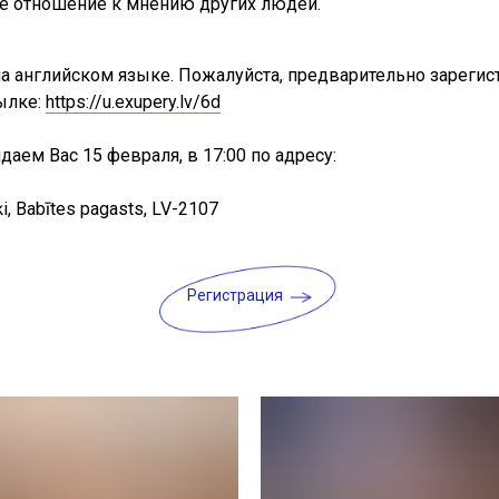
е отношение к мнению других людей.
на английском языке. Пожалуйста, предварительно зарегис
ылке:
https://u.exupery.lv/6d
аем Вас 15 февраля, в 17:00 по адресу:
ķi, Babītes pagasts, LV-2107
Регистрация