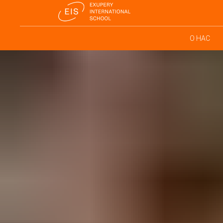
Error get alias
О НАС