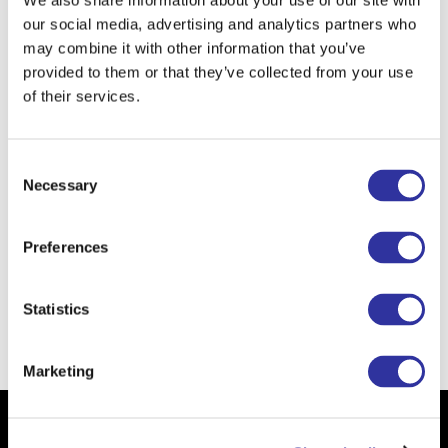
We also share information about your use of our site with
our social media, advertising and analytics partners who
may combine it with other information that you’ve
provided to them or that they’ve collected from your use
of their services.
Я согласен(-а) на обработку моих персональных данных.
Эта информация будет использоваться для обработки Вашей заявки на веб-сайте
exupery.lv
, будет храниться нами в Латвийской Республике, в соответствии с
законодательством Латвийской Республики и обрабатываться в соответствии с
применимыми правилами защиты данных ЕС. Мы собираем:
Consent
1. PII информацию - личную информацию, которая идентифицирует Вас - имя,
Necessary
Selection
фамилию, адрес электронной почты и номер телефона;
2. Не личную информацию, которая не идентифицирует Вас - IP-адрес или тип
браузера.
Preferences
Отправить
Statistics
Marketing
Subscribe to our Newsletter